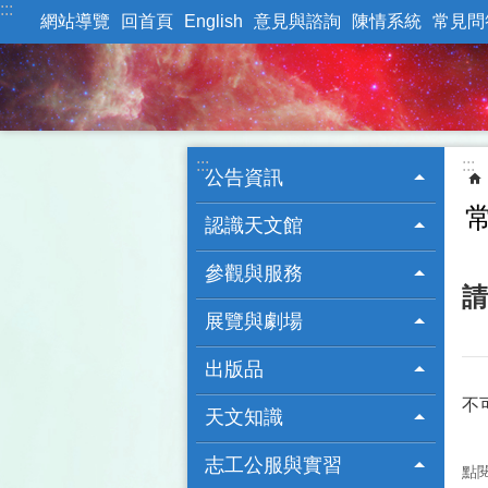
:::
跳到主要內容區塊
網站導覽
回首頁
English
意見與諮詢
陳情系統
常見問
:::
:::
公告資訊
認識天文館
參觀與服務
請
展覽與劇場
出版品
不
天文知識
志工公服與實習
點