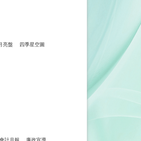
月亮盤
四季星空圖
會計月報
廉政宣導