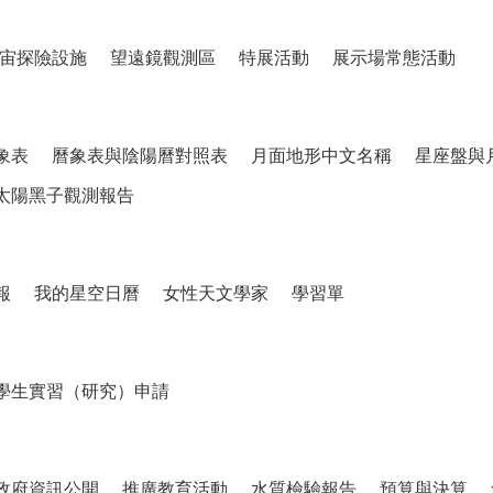
宙探險設施
望遠鏡觀測區
特展活動
展示場常態活動
象表
曆象表與陰陽曆對照表
月面地形中文名稱
星座盤與
太陽黑子觀測報告
報
我的星空日曆
女性天文學家
學習單
學生實習（研究）申請
政府資訊公開
推廣教育活動
水質檢驗報告
預算與決算