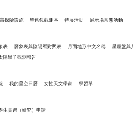
宙探險設施
望遠鏡觀測區
特展活動
展示場常態活動
象表
曆象表與陰陽曆對照表
月面地形中文名稱
星座盤與
太陽黑子觀測報告
報
我的星空日曆
女性天文學家
學習單
學生實習（研究）申請