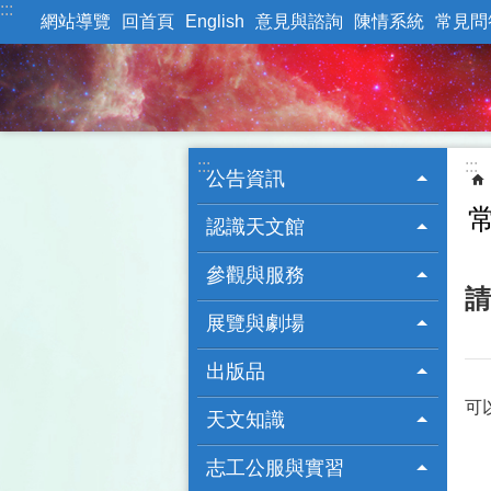
:::
跳到主要內容區塊
網站導覽
回首頁
English
意見與諮詢
陳情系統
常見問
:::
:::
公告資訊
認識天文館
參觀與服務
請
展覽與劇場
出版品
可
天文知識
志工公服與實習