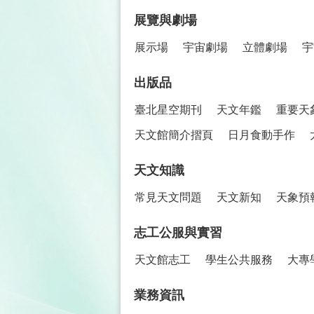
展覽與劇場
展示場
宇宙劇場
立體劇場
宇
出版品
臺北星空期刊
天文年鑑
重要天
天文館簡介摺頁
日月食動手作
天文知識
常見天文問題
天文新知
天象預
志工公服與實習
天文館志工
學生公共服務
大專
業務資訊