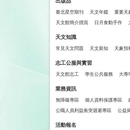
出版品
臺北星空期刊
天文年鑑
重要天
天文館簡介摺頁
日月食動手作
天文知識
常見天文問題
天文新知
天象預
志工公服與實習
天文館志工
學生公共服務
大專
業務資訊
無障礙專區
個人資料保護專區
公職人員利益衝突迴避專區
公益
活動報名