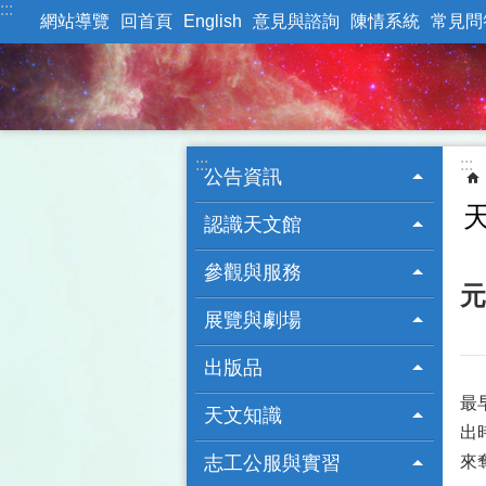
:::
跳到主要內容區塊
網站導覽
回首頁
English
意見與諮詢
陳情系統
常見問
:::
:::
公告資訊
認識天文館
參觀與服務
元
展覽與劇場
出版品
最
天文知識
出
志工公服與實習
來