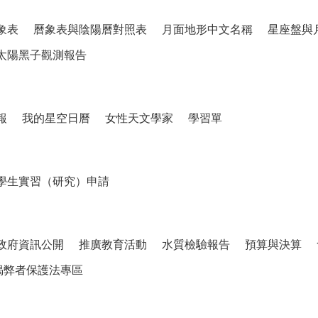
象表
曆象表與陰陽曆對照表
月面地形中文名稱
星座盤與
太陽黑子觀測報告
報
我的星空日曆
女性天文學家
學習單
學生實習（研究）申請
政府資訊公開
推廣教育活動
水質檢驗報告
預算與決算
揭弊者保護法專區