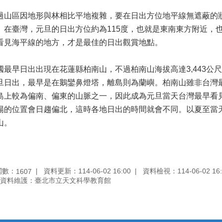
過山區因地形與林相比平地複雜，要在日出方位地平線無遮蔽的
。在臺灣，元旦的日出方位約為115度，也就是東南東方附近，
看見海平線的地方，才是最佳的日出觀賞地點。
國最早日出出現在花蓮縣柏南山，不過柏南山海拔高達3,443公
旦日出，最早是在鵝鑾鼻燈塔，離島則為蘭嶼。柏南山雖非台灣最
島上較為偏南、偏東的山脈之一，因此成為元旦當天台灣最早看
陽的位置會日趨偏北，這時各地日出的時間就會不同。以夏至當
山。
閱數：
資料更新：114-06-02 16:00
資料檢視：114-06-02 16:
1607
資料維護：臺北市立天文科學教育館