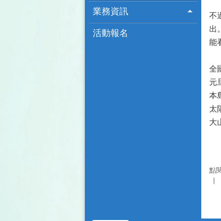
業務資訊
不
出
活動報名
能
全
元
本
太
大
點