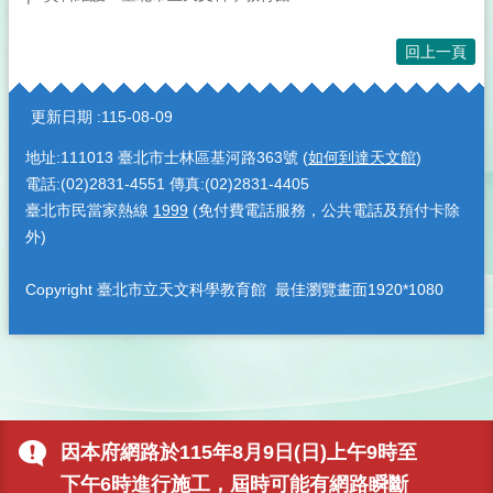
回上一頁
:::
更新日期
115-08-09
地址:111013 臺北市士林區基河路363號 (
如何到達天文館
)
電話:(02)2831-4551 傳真:(02)2831-4405
臺北市民當家熱線
1999
(免付費電話服務，公共電話及預付卡除
外)
Copyright 臺北市立天文科學教育館 最佳瀏覽畫面1920*1080
因本府網路於115年8月9日(日)上午9時至
下午6時進行施工，屆時可能有網路瞬斷