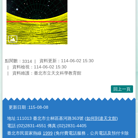
點閱數：
資料更新：114-06-02 15:30
3314
資料檢視：114-06-02 15:30
資料維護：臺北市立天文科學教育館
回上一頁
:::
更新日期
115-08-08
地址:111013 臺北市士林區基河路363號 (
如何到達天文館
)
電話:(02)2831-4551 傳真:(02)2831-4405
臺北市民當家熱線
1999
(免付費電話服務，公共電話及預付卡除