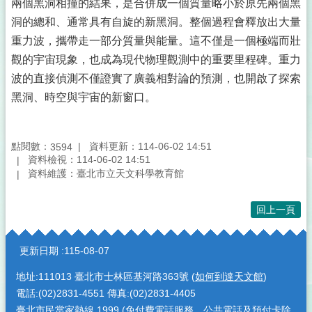
兩個黑洞相撞的結果，是合併成一個質量略小於原先兩個黑
洞的總和、通常具有自旋的新黑洞。整個過程會釋放出大量
重力波，攜帶走一部分質量與能量。這不僅是一個極端而壯
觀的宇宙現象，也成為現代物理觀測中的重要里程碑。重力
波的直接偵測不僅證實了廣義相對論的預測，也開啟了探索
黑洞、時空與宇宙的新窗口。
點閱數：
資料更新：114-06-02 14:51
3594
資料檢視：114-06-02 14:51
資料維護：臺北市立天文科學教育館
回上一頁
:::
更新日期
115-08-07
地址:111013 臺北市士林區基河路363號 (
如何到達天文館
)
電話:(02)2831-4551 傳真:(02)2831-4405
臺北市民當家熱線
1999
(免付費電話服務，公共電話及預付卡除