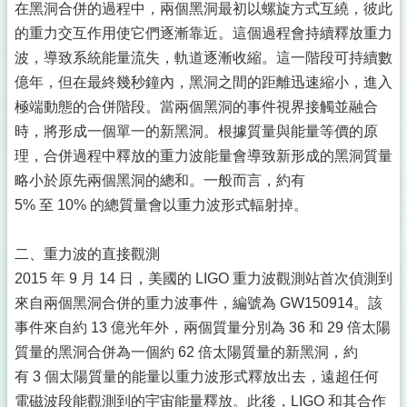
在黑洞合併的過程中，兩個黑洞最初以螺旋方式互繞，彼此
的重力交互作用使它們逐漸靠近。這個過程會持續釋放重力
波，導致系統能量流失，軌道逐漸收縮。這一階段可持續數
億年，但在最終幾秒鐘內，黑洞之間的距離迅速縮小，進入
極端動態的合併階段。當兩個黑洞的事件視界接觸並融合
時，將形成一個單一的新黑洞。根據質量與能量等價的原
理，合併過程中釋放的重力波能量會導致新形成的黑洞質量
略小於原先兩個黑洞的總和。一般而言，約有
5% 至 10% 的總質量會以重力波形式輻射掉。
二、重力波的直接觀測
2015 年 9 月 14 日，美國的 LIGO 重力波觀測站首次偵測到
來自兩個黑洞合併的重力波事件，編號為 GW150914。該
事件來自約 13 億光年外，兩個質量分別為 36 和 29 倍太陽
質量的黑洞合併為一個約 62 倍太陽質量的新黑洞，約
有 3 個太陽質量的能量以重力波形式釋放出去，遠超任何
電磁波段能觀測到的宇宙能量釋放。此後，LIGO 和其合作