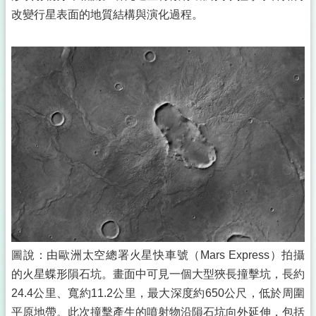
改變行星表面的地質結構與演化過程。
圖說：由歐洲太空總署火星快車號（Mars Express）拍攝
的火星蝶形隕石坑。畫面中可見一個大型狹長撞擊坑，長約
24.4公里、寬約11.2公里，最大深度約650公尺，低於周圍
平原地帶。此次撞擊產生的噴射物沿隕石坑向外延伸，包括