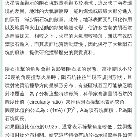
火星表面顯示的隕石坑數量明顯多於地球，這反映了兩者環
境的差異。地球的大氣層較厚，能夠燃燒或破壞大部分進入
的隕石，減少隕石坑的數量。此外，地球表面受到風化作用
以及地震和火山活動的頻繁地殼改變，使許多古老的隕石坑
逐漸被抹去。相較之下，火星的大氣層較稀薄，無法有效防
禦隕石進入，而其表面地質活動緩慢，因此保存了大量隕石
坑的痕跡，提供研究撞擊歷史的寶貴資料。
隕石撞擊的角度會顯著影響隕石坑的形態。當物體以小於
20度的角度撞擊火星時，隕石坑往往呈現不規則形狀，且
噴射物質沿撞擊方向呈蝶形分布，有些區域甚至可能缺乏噴
射物覆蓋。為了分析這些特殊形態，科學家會測量隕石坑的
圓度比值（circularity ratio）來推估隕石撞擊地表的夾角。
2
圓度比值的公式為：(4πA) / (P)
，A為隕石坑面積，P為隕
石坑周長。
如果圓度比值低於0.925，通常表示撞擊角度較低，並與蝶
形噴射物分布相關。研究這些特徵有助於揭示撞擊事件如何