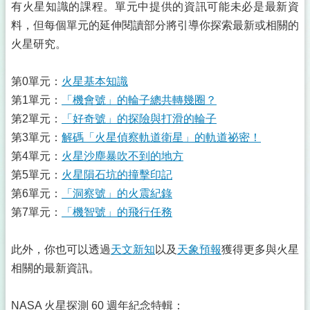
有火星知識的課程。單元中提供的資訊可能未必是最新資
料，但每個單元的延伸閱讀部分將引導你探索最新或相關的
火星研究。
第0單元：
火星基本知識
第1單元：
「機會號」的輪子總共轉幾圈？
第2單元：
「好奇號」的探險與打滑的輪子
第3單元：
解碼「火星偵察軌道衛星」的軌道祕密！
第4單元：
火星沙塵暴吹不到的地方
第5單元：
火星隕石坑的撞擊印記
第6單元：
「洞察號」的火震紀錄
第7單元：
「機智號」的飛行任務
此外，你也可以透過
天文新知
以及
天象預報
獲得更多與火星
相關的最新資訊。
NASA 火星探測 60 週年紀念特輯：