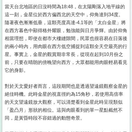
當天台北地區的日沒時間為18:48，在太陽剛落入地平線的
這一刻，金星位於西方偏西北的天空中，仰角達到34度。
隨著夜色漸漸低垂，這顆亮度高達-4.1等的「太白金星」將
在西方暮色中顯得格外耀眼，勉強能與日月爭輝。由於仰角
相當理想，即使在都市大樓縫隙間，民眾也很容易在日落後
的兩小時內，用肉眼在西方低空捕捉到這顆全天空最亮的行
星。事實上，金星的觀賞期非常長，從現在起到10月份之
前，只要在晴朗的傍晚望向西方，大眾都能用肉眼輕易看見
它的身影。
對於天文愛好者而言，這段期間也是透過望遠鏡觀察金星的
絕佳時機。此時金星的視直徑約為15角秒，若使用高倍率
的天文望遠鏡放大觀察，可以清楚看到金星此時呈現類似
「盈凸月」形狀的相位。這與肉眼看到的單一星點截然不
同，是黃昏時段不容錯過的動態奇景。