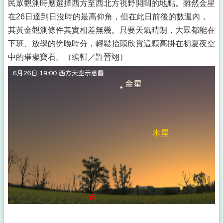
民眾觀測時應選擇西方至西北方視野開闊的地點。雖然金星
在26日達到日沒時的最高仰角，但在此日前後的數週內，
其黃金觀測條件其實相差無幾。只要天氣晴朗，大眾都能在
下班、放學的傍晚時分，輕鬆抬頭欣賞這顆高掛在初夏夜空
中的璀璨寶石。（編輯／許晉翊）