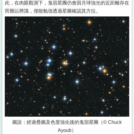
此，在肉眼觀測下，鬼宿星團仍會因月球強光的近距離存在
而難以辨識，僅能勉強透過星圖確認其方位。
圖說：經過疊圖及色度強化後的鬼宿星團（© Chuck
Ayoub）