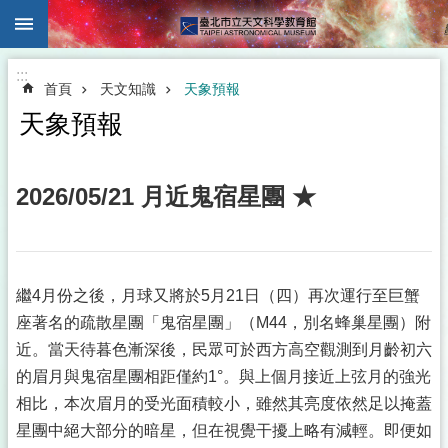
:::
跳到主要內容區塊
:::
首頁
天文知識
天象預報
天象預報
2026/05/21 月近鬼宿星團 ★
繼4月份之後，月球又將於5月21日（四）再次運行至巨蟹
座著名的疏散星團「鬼宿星團」（M44，別名蜂巢星團）附
近。當天待暮色漸深後，民眾可於西方高空觀測到月齡初六
的眉月與鬼宿星團相距僅約1°。與上個月接近上弦月的強光
相比，本次眉月的受光面積較小，雖然其亮度依然足以掩蓋
星團中絕大部分的暗星，但在視覺干擾上略有減輕。即便如