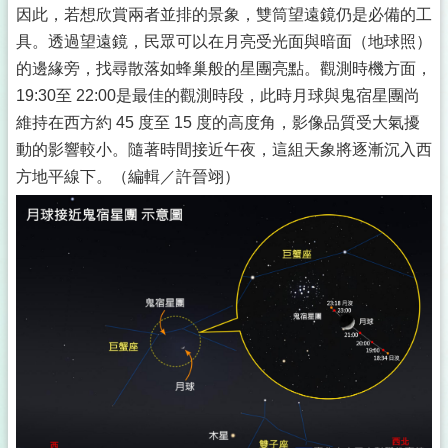
因此，若想欣賞兩者並排的景象，雙筒望遠鏡仍是必備的工
具。透過望遠鏡，民眾可以在月亮受光面與暗面（地球照）
的邊緣旁，找尋散落如蜂巢般的星團亮點。觀測時機方面，
19:30至 22:00是最佳的觀測時段，此時月球與鬼宿星團尚
維持在西方約 45 度至 15 度的高度角，影像品質受大氣擾
動的影響較小。隨著時間接近午夜，這組天象將逐漸沉入西
方地平線下。（編輯／許晉翊）