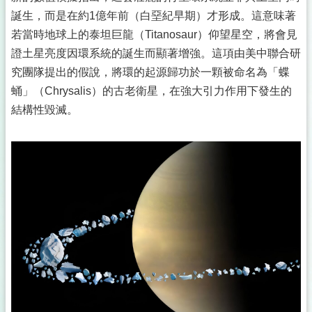
誕生，而是在約1億年前（白堊紀早期）才形成。這意味著
若當時地球上的泰坦巨龍（Titanosaur）仰望星空，將會見
證土星亮度因環系統的誕生而顯著增強。這項由美中聯合研
究團隊提出的假說，將環的起源歸功於一顆被命名為「蝶
蛹」（Chrysalis）的古老衛星，在強大引力作用下發生的
結構性毀滅。