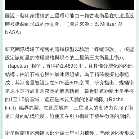
圖說：藝術家描繪的土星環可能由一顆古老衛星在軌道過近
時被撕裂而形成的示意圖。（圖片來源：B. Militzer 與
NASA）
研究團隊構建了精密的電腦模型以驗證「蝶蛹假說」。模型
設定該衛星的物理規格與現今的土星第三大衛星土衛八
（Iapetus）相仿，直徑約1,469公里，且具備分層化的內部
結構，由岩石核心與外層冰殼組成。為了精確模擬化學組
成，其冰含量被設定在50%至80%之間。研究指出，蝶蛹衛
星原本運行於非常狹長的橢圓軌道，最近軌道距離土星半徑
的1至1.5倍區域，這正是冰質天體的洛希極限（Roche
limit）臨界範圍。在此區域內，土星強大的潮汐力克服了衛
星自身的結構強度，迫使其在引力撕扯下發生徹底的崩解。
衛星解體後的殘骸大部分被土星引力捕獲，歷經演化後形成