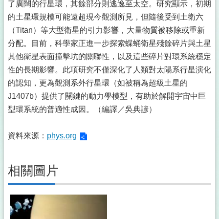
了廣闊的行星環，其餘部分則逃逸至太空。研究顯示，初期
的土星環規模可能遠超現今觀測所見，但隨後受到土衛六
（Titan）等大型衛星的引力影響，大量物質被移除或重新
分配。目前，科學家正進一步探索蝶蛹衛星殘餘碎片與土星
其他衛星表面撞擊坑的關聯性，以及這些碎片對環系統穩定
性的長期影響。此項研究不僅深化了人類對太陽系行星演化
的認知，更為觀測系外行星環（如被稱為超級土星的
J1407b）提供了關鍵的動力學模型，有助於解開宇宙中巨
型環系統的普適性成因。（編譯／吳典諺）
資料來源：
phys.org
相關圖片