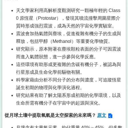
天文學家利用高解析度觀測研究一顆極年輕的 Class
0 原恆星（Protostar），發現其噴流撞擊周圍星際介
質時形成強烈震波，成為天然的宇宙化學實驗室。
震波會加熱氣體與塵埃，促進複雜有機分子的生成與
釋放，包括甲醇（Methanol）等重要化學物質。
研究顯示，原本附著在塵埃顆粒表面的分子可因震波
而進入氣體狀態，進一步參與化學反應。
這些環境有助形成更複雜的含碳有機分子，被認為與
行星形成及生命化學前驅物有關。
科學家藉由分析不同分子的分布與濃度，可追蹤恆星
誕生初期的物理與化學演化過程。
研究結果有助了解太陽系形成初期的化學環境，以及
生命所需有機分子在宇宙中的起源與演化。
從月球土壤中提取氧氣是太空探索的未來嗎？
原文
月壤含有大量氧元素，約佔重量 40%～45%，但多數