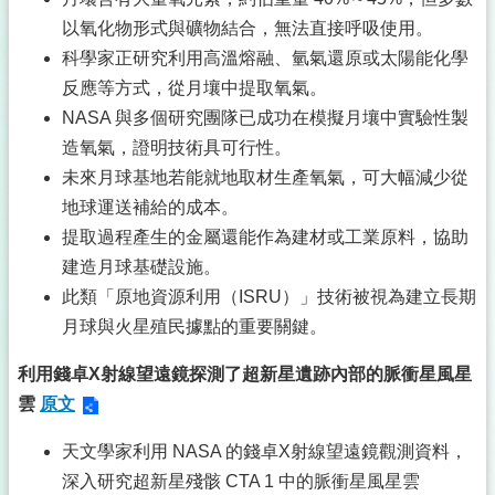
以氧化物形式與礦物結合，無法直接呼吸使用。
科學家正研究利用高溫熔融、氫氣還原或太陽能化學
反應等方式，從月壤中提取氧氣。
NASA 與多個研究團隊已成功在模擬月壤中實驗性製
造氧氣，證明技術具可行性。
未來月球基地若能就地取材生產氧氣，可大幅減少從
地球運送補給的成本。
提取過程產生的金屬還能作為建材或工業原料，協助
建造月球基礎設施。
此類「原地資源利用（ISRU）」技術被視為建立長期
月球與火星殖民據點的重要關鍵。
利用錢卓X射線望遠鏡探測了超新星遺跡內部的脈衝星風星
雲
原文
天文學家利用 NASA 的錢卓X射線望遠鏡觀測資料，
深入研究超新星殘骸 CTA 1 中的脈衝星風星雲