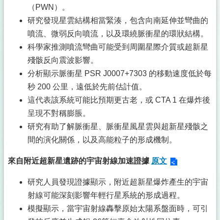
（PWN）。
研究發現星雲結構相當緊湊，包含向南延伸並彎曲的
噴流、微弱反向噴流，以及環繞脈衝星的環狀結構。
科學家推測噴流彎曲可能受到周圍星際介質或超新星
殘骸反向震波影響。
分析顯示脈衝星 PSR J0007+7303 的移動速度低於每
秒 200 公里，遠低於先前估計值。
這代表該系統可能比預期更古老，或 CTA 1 在爆炸後
呈現不對稱膨脹。
研究有助了解脈衝星、脈衝星風星雲與超新星殘骸之
間的演化關係，以及高能粒子的形成機制。
來自附近超新星遺跡的宇宙射線加速證據
原文
研究人員發現證據顯示，附近超新星爆炸產生的宇宙
射線可能深刻影響年輕行星系統的形成過程。
模擬顯示，當宇宙射線轟擊原始太陽系盤面時，可引