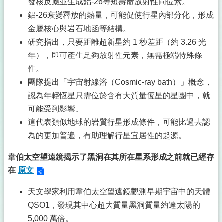
發核反應並生成鋁-26等短壽命放射性同位素。
鋁-26衰變釋放的熱量，可能促使行星內部分化，形成
金屬核心與岩石地函等結構。
研究指出，只要距離超新星約 1 秒差距（約 3.26 光
年），即可產生足夠放射性元素，無需極端特殊條
件。
團隊提出「宇宙射線浴（Cosmic-ray bath）」概念，
認為年輕恆星只需位於含有大質量恆星的星團中，就
可能受到影響。
這代表類似地球的岩質行星形成條件，可能比過去認
為的更加普遍，有助理解行星宜居性的起源。
韋伯太空望遠鏡揭示了黑洞在其所在星系形成之前就已經存
在
原文
天文學家利用韋伯太空望遠鏡觀測早期宇宙中的天體
QSO1，發現其中心超大質量黑洞質量約達太陽的
5,000 萬倍。