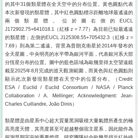
的其中31個類星體在全天空中的分布位置。黃色圓點代表
本次新發現的類星體，其中紅色圓點標示距離地球最遙遠的
兩個類星體。位於圖右側的EUCL
J172902.75+641018.1（紅移 z = 7.77）為目前已知最遙遠
的類星體；左側的EUCL J125308.55+705432.3（紅移 z =
7.69）則為第二遙遠。背景為普朗克衛星於2014年發布的
全天星圖，中央明亮的水平帶為銀河平面，代表銀河系大部
分恆星分布的位置。圖中的藍色區域為歐幾里得太空望遠鏡
截至2025年8月完成的巡天觀測範圍，而黃色與紅色圓點則
顯示此次新發現類星體在天空中的位置分布。（Credit:
ESA / Euclid / Euclid Consortium / NASA / Planck
Collaboration / A. Mellinger; Acknowledgment: Jean-
Charles Cuillandre, João Dinis）
類星體是由星系中心超大質量黑洞吸積大量氣體所產生的極
高亮度天體，其亮度甚至可超越整個宿主星系，因此能作為
探測早期宇宙的重要燈塔。研究團隊結合歐幾里得近紅外線