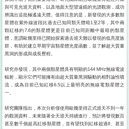
與可見光巡天資料，以及地面大型望遠鏡的光譜觀測，成功
辨識出這批極遙遠天體。值得注意的是，新發現的大多數類
星體在紫外線波段比過去已知同類天體暗1至2等，其中兩
顆紅移約7.6的類星體更是目前已知同距離中最暗的類星
體，意謂歐幾里得已開始探索過去巡天難以發現的低亮度族
群，有助於建立早期宇宙類星體光度函數，並了解超大質量
黑洞的形成與成長歷程。
研究亦發現，其中兩個類星體具有明顯的144 MHz無線電波
輻射，顯示它們可能擁有由超大質量黑洞驅動的相對論性噴
流，成為目前已知紅移6.5以上最明亮的無線電類星體之
一。
研究團隊指出，本次分析僅使用歐幾里得正式巡天不到一年
的觀測資料，未來隨著全天巡天持續進行，預計將發現數百
甚至數千個超高紅移類星體，並有望找到紅移超過8、甚至