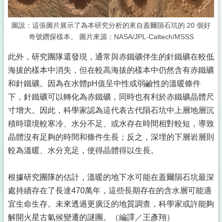
圖說：這張圖片展示了為本研究分析的來自蓋爾隕石坑的 20 個好
奇號鑽探樣本。 圖片來源：NASA/JPL-Caltech/MSSS
此外，研究團隊還發現，通常與赤鐵礦伴生的針鐵礦在較低
海拔的樣本中消失，但在較高海拔的樣本中仍然含有赤鐵礦
和針鐵礦。因為在水體pH值呈中性或弱鹼性的溫暖條件
下，針鐵礦可以轉化為赤鐵礦，同時也有利於赤鐵礦晶體尺
寸增大。因此，科學家認為這代表古代隕石坑中上層地層沉
積時環境較寒冷、水分不足、或水存在時間相對較短，導致
晶體沒有足夠的時間和條件生長；反之，深埋的下層岩層則
較為溫暖、水分充足，使得晶體得以生長。
根據研究團隊的估計，溫暖的地下水可能在蓋爾隕石坑最深
處持續存在了長達470萬年，這些長期存在的含水層可能適
宜生命生存。未來透過更廣泛的地質調查，科學家或許能夠
解開火星古氣候變遷的謎團。（編譯／王彥翔）