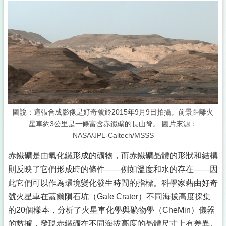
圖說：這張合成影像是
好奇號
於2015年9月9日拍攝。前景距離火
星車約3公里是一條富含赤鐵礦的長山脊。 圖片來源：
NASA/JPL-Caltech/MSSS
赤鐵礦是由氧化鐵形成的礦物，而赤鐵礦晶體的形狀和結構
則反映了它們形成時的條件——例如溫度和水的存在——因
此它們可以作為環境變化發生時間的指標。科學家藉由好奇
號火星車在蓋爾隕石坑（Gale Crater）不同海拔高度採集
的20個樣本，分析了火星車化學與礦物學（CheMin）儀器
的數據，發現赤鐵礦在不同海拔高度的晶體尺寸上有差異。