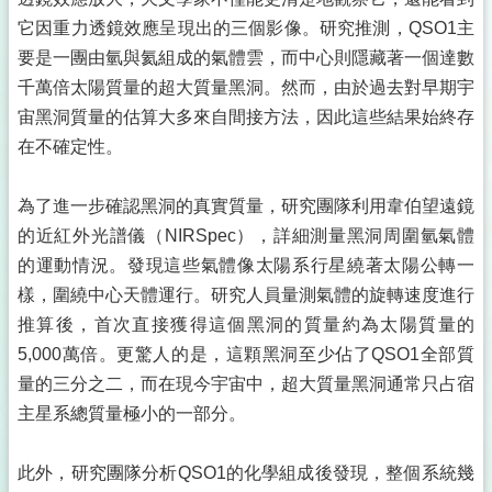
它因重力透鏡效應呈現出的三個影像。研究推測，QSO1主
要是一團由氫與氦組成的氣體雲，而中心則隱藏著一個達數
千萬倍太陽質量的超大質量黑洞。然而，由於過去對早期宇
宙黑洞質量的估算大多來自間接方法，因此這些結果始終存
在不確定性。
為了進一步確認黑洞的真實質量，研究團隊利用韋伯望遠鏡
的近紅外光譜儀（NIRSpec），詳細測量黑洞周圍氫氣體
的運動情況。發現這些氣體像太陽系行星繞著太陽公轉一
樣，圍繞中心天體運行。研究人員量測氣體的旋轉速度進行
推算後，首次直接獲得這個黑洞的質量約為太陽質量的
5,000萬倍。更驚人的是，這顆黑洞至少佔了QSO1全部質
量的三分之二，而在現今宇宙中，超大質量黑洞通常只占宿
主星系總質量極小的一部分。
此外，研究團隊分析QSO1的化學組成後發現，整個系統幾