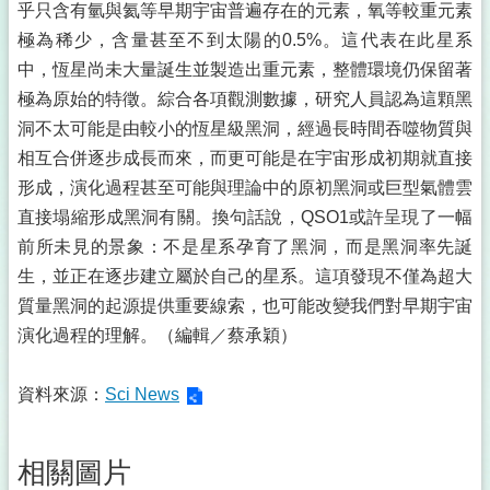
乎只含有氫與氦等早期宇宙普遍存在的元素，氧等較重元素
極為稀少，含量甚至不到太陽的0.5%。這代表在此星系
中，恆星尚未大量誕生並製造出重元素，整體環境仍保留著
極為原始的特徵。綜合各項觀測數據，研究人員認為這顆黑
洞不太可能是由較小的恆星級黑洞，經過長時間吞噬物質與
相互合併逐步成長而來，而更可能是在宇宙形成初期就直接
形成，演化過程甚至可能與理論中的原初黑洞或巨型氣體雲
直接塌縮形成黑洞有關。換句話說，QSO1或許呈現了一幅
前所未見的景象：不是星系孕育了黑洞，而是黑洞率先誕
生，並正在逐步建立屬於自己的星系。這項發現不僅為超大
質量黑洞的起源提供重要線索，也可能改變我們對早期宇宙
演化過程的理解。（編輯／蔡承穎）
資料來源：
Sci News
相關圖片