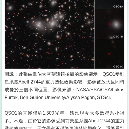
圖說：此張由韋伯太空望遠鏡拍攝的影像顯示，QSO1受到
星系團Abell 2744的重力透鏡效應影響，影像被放大且同時
成像於三個不同位置。影像來源：NASA/ESA/CSA/Lukas
Furtak, Ben-Gurion University/Alyssa Pagan, STScI.
QSO1的直徑僅約1,300光年，遠比現今大多數星系小得
多。不過，由於它的影像受到前景星系團Abell 2744的重力
透鏡效應放大，天文學家不僅能更清楚地觀察它，還能看到