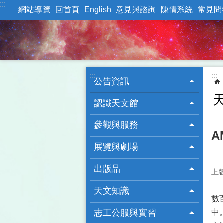
:::
跳到主要內容區塊
網站導覽
回首頁
English
意見與諮詢
陳情系統
常見問
:::
:::
公告資訊
認識天文館
參觀與服務
A
展覽與劇場
出版品
上版
天文知識
數
志工公服與實習
中