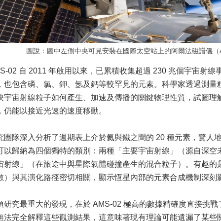
圖說：圖中左側中央可見安裝在國際太空站上的阿爾法磁譜儀（AM
MS-02 自 2011 年啟用以來，已累積收集超過 230 兆個宇
，也包含磷、氯、鉀、氬及鈣等較罕見的元素。科學家透過測量粒子的
映宇宙射線粒子如何產生、加速及傳播的關鍵物理性質，試圖理
，仍能以接近光速的速度移動。
究團隊深入分析了週期表上介於氦與鐵之間的 20 種元素，驚人
可以歸納為四個獨特的類別：兩種「主要宇宙射線」（源自深空
宙射線」（在旅途中與星際氣體碰撞產生的混合粒子）。有趣的
數）與其演化路徑密切相關，顯示恆星內部的元素合成機制深刻
項研究最重大的發現，在於 AMS-02 極高的數據精確度直接挑
無法完全解釋這些觀測結果，這意味著現有理論可能遺漏了某些