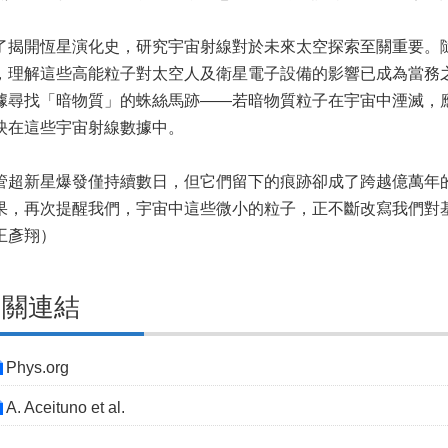
了揭開恆星演化史，研究宇宙射線對於未來太空探索至關重要。
，理解這些高能粒子對太空人及衛星電子設備的影響已成為當務
據尋找「暗物質」的蛛絲馬跡——若暗物質粒子在宇宙中湮滅，
映在這些宇宙射線數據中。
管超新星爆發僅持續數日，但它們留下的痕跡卻成了跨越億萬年的實驗室
果，再次提醒我們，宇宙中這些微小的粒子，正不斷改寫我們對
王彥翔）
相關連結
Phys.org
A. Aceituno et al.