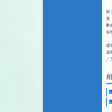
除
進
數
反
儘
成
／