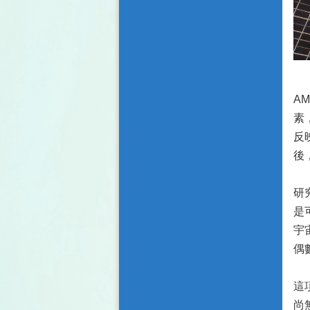
A
素
反
後
研
是
宇
偶
這
尚