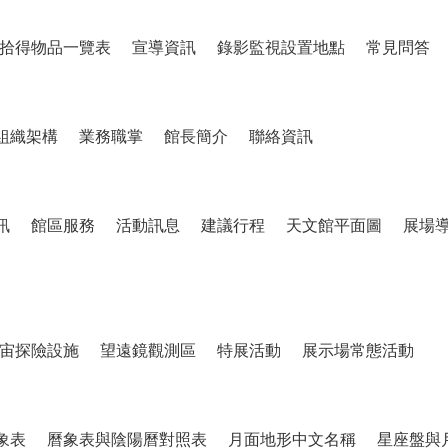
拾得物品一覽表
宣導資訊
錄影監視設置地點
常見問答
組織架構
業務職掌
館長簡介
聯絡資訊
訊
館區服務
活動訊息
建議行程
天文館平面圖
展場
宙探險設施
望遠鏡觀測區
特展活動
展示場常態活動
象表
曆象表與陰陽曆對照表
月面地形中文名稱
星座盤與