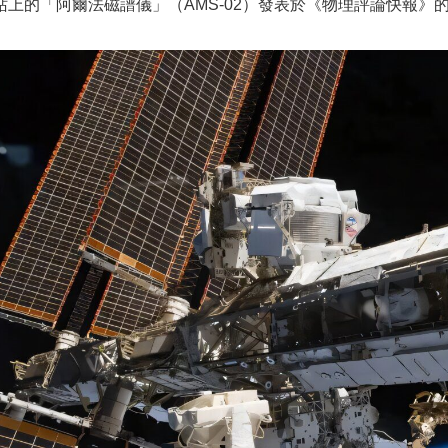
站上的「阿爾法磁譜儀」（AMS-02）發表於《物理評論快報》
。