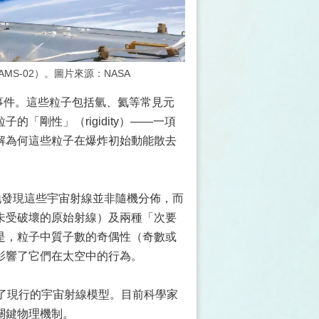
S-02）。圖片來源：NASA
宙射線事件。這些粒子包括氫、氦等常見元
「剛性」（rigidity）——一項
解為何這些粒子在爆炸初始動能散去
地發現這些宇宙射線並非隨機分佈，而
未受破壞的原始射線）及兩種「次要
是，粒子中質子數的奇偶性（奇數或
影響了它們在太空中的行為。
戰了現行的宇宙射線模型。目前科學家
關鍵物理機制。