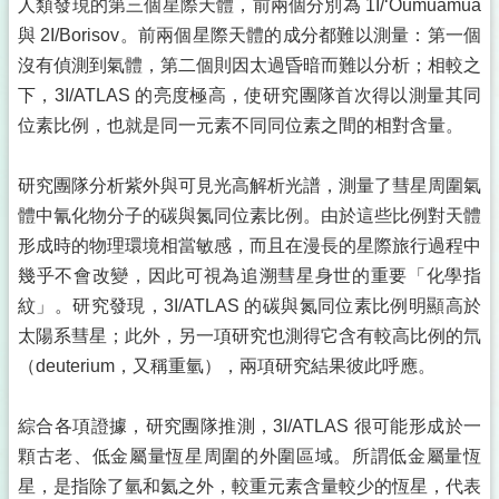
人類發現的第三個星際天體，前兩個分別為 1I/ʻOumuamua
與 2I/Borisov。前兩個星際天體的成分都難以測量：第一個
沒有偵測到氣體，第二個則因太過昏暗而難以分析；相較之
下，3I/ATLAS 的亮度極高，使研究團隊首次得以測量其同
位素比例，也就是同一元素不同同位素之間的相對含量。
研究團隊分析紫外與可見光高解析光譜，測量了彗星周圍氣
體中氰化物分子的碳與氮同位素比例。由於這些比例對天體
形成時的物理環境相當敏感，而且在漫長的星際旅行過程中
幾乎不會改變，因此可視為追溯彗星身世的重要「化學指
紋」。研究發現，3I/ATLAS 的碳與氮同位素比例明顯高於
太陽系彗星；此外，另一項研究也測得它含有較高比例的氘
（deuterium，又稱重氫），兩項研究結果彼此呼應。
綜合各項證據，研究團隊推測，3I/ATLAS 很可能形成於一
顆古老、低金屬量恆星周圍的外圍區域。所謂低金屬量恆
星，是指除了氫和氦之外，較重元素含量較少的恆星，代表