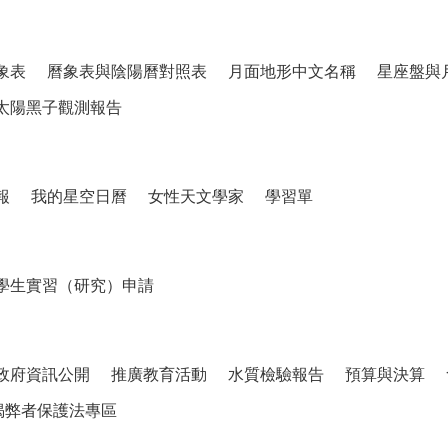
象表
曆象表與陰陽曆對照表
月面地形中文名稱
星座盤與
太陽黑子觀測報告
報
我的星空日曆
女性天文學家
學習單
學生實習（研究）申請
政府資訊公開
推廣教育活動
水質檢驗報告
預算與決算
揭弊者保護法專區