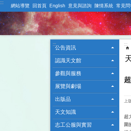
:::
跳到主要內容區塊
網站導覽
回首頁
English
意見與諮詢
陳情系統
常見問
:::
:::
公告資訊
認識天文館
參觀與服務
超
展覽與劇場
出版品
上版
天文知識
超大
志工公服與實習
圍的