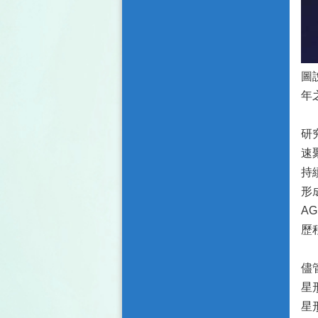
圖
年之
研
速
持
形
A
歷
儘
星
星