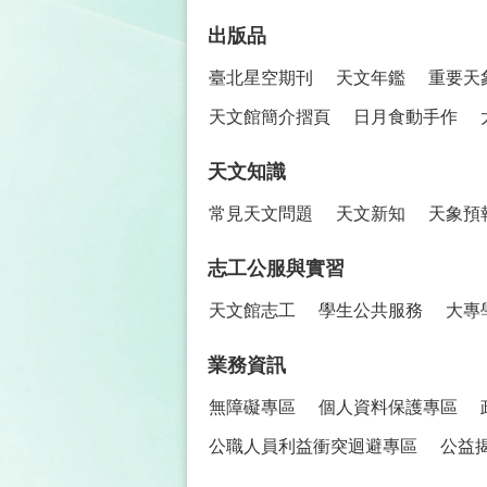
出版品
臺北星空期刊
天文年鑑
重要天
天文館簡介摺頁
日月食動手作
天文知識
常見天文問題
天文新知
天象預
志工公服與實習
天文館志工
學生公共服務
大專
業務資訊
無障礙專區
個人資料保護專區
公職人員利益衝突迴避專區
公益