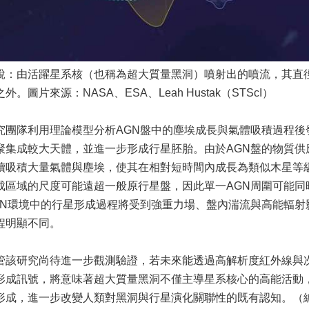
說：由活躍星系核（也稱為超大質量黑洞）噴射出的噴流，其直
外。圖片來源：NASA、ESA、Leah Hustak（STScI）
究團隊利用理論模型分析AGN盤中的塵埃成長與氣體吸積過程後
聚集成較大天體，並進一步形成行星胚胎。由於AGN盤的物質供
續吸積大量氣體與塵埃，使其在相對短時間內成長為類似木星等
成區域的尺度可能遠超一般原行星盤，因此單一AGN周圍可能同
GN環境中的行星形成過程將受到強重力場、盤內湍流與高能輻射
程明顯不同。
管該研究尚待進一步觀測驗證，若未來能透過高解析度紅外線與次
形成訊號，將意味著超大質量黑洞不僅主導星系核心的高能活動
形成，進一步改變人類對黑洞與行星演化關聯性的既有認知。（