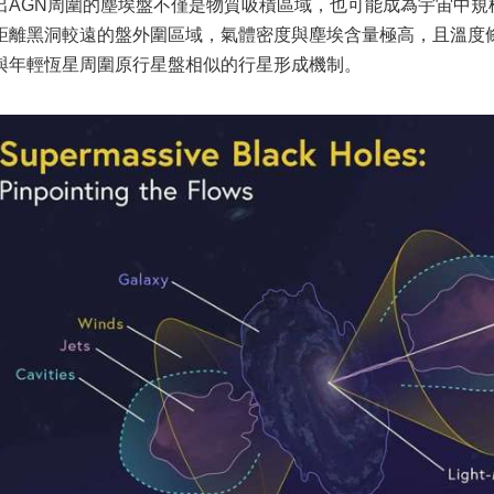
出AGN周圍的塵埃盤不僅是物質吸積區域，也可能成為宇宙中規
距離黑洞較遠的盤外圍區域，氣體密度與塵埃含量極高，且溫度
與年輕恆星周圍原行星盤相似的行星形成機制。