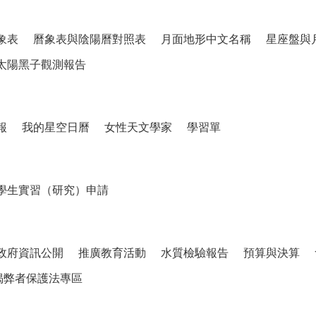
象表
曆象表與陰陽曆對照表
月面地形中文名稱
星座盤與
太陽黑子觀測報告
報
我的星空日曆
女性天文學家
學習單
學生實習（研究）申請
政府資訊公開
推廣教育活動
水質檢驗報告
預算與決算
揭弊者保護法專區