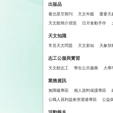
出版品
臺北星空期刊
天文年鑑
重要天
天文館簡介摺頁
日月食動手作
天文知識
常見天文問題
天文新知
天象預
志工公服與實習
天文館志工
學生公共服務
大專
業務資訊
無障礙專區
個人資料保護專區
公職人員利益衝突迴避專區
公益
活動報名