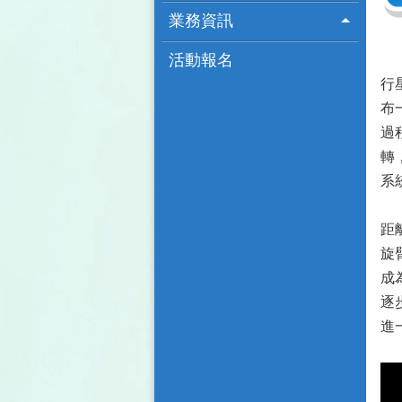
業務資訊
活動報名
行
布
過
轉
系
距
旋
成
逐
進