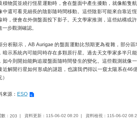
吸積物質並繞行恆星運動時，會在盤面中產生擾動，就像船隻航
像中還可看見細長的陰影隨時間移動。這些陰影可能來自靠近恆
線時，便會在外側盤面投下影子。天文學家推測，這些結構或許
進一步觀測確認。
新分析顯示，AB Aurigae 的盤面運動比預期更為複雜，部
，暗示系統內可能同時存在多顆原行星。過去天文學家多半只能
，如今則開始能夠追蹤盤面隨時間發生的變化。這些觀測就像一
接近解開行星如何形成的謎題，也讓我們得以一窺太陽系在46億
元）
料來源：
ESO
閱數：
資料更新：115-06-02 08:20
資料檢視：115-06-02 08:2
203