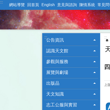
:::
跳到主要內容區塊
網站導覽
回首頁
English
意見與諮詢
陳情系統
常見問
:::
:::
公告資訊
認識天文館
參觀與服務
四
展覽與劇場
出版品
上版
天文知識
志工公服與實習