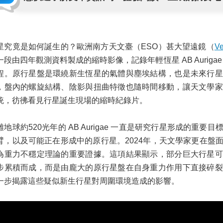
星究竟是如何誕生的？歐洲南方天文臺（ESO）甚大望遠鏡（
Ve
一段由四年觀測資料製成的縮時影像，記錄年輕恆星 AB Aurig
程。原行星盤是環繞新生恆星的氣體與塵埃結構，也是未來行星
，盤內的螺旋結構、陰影與扭曲特徵也隨時間移動，讓天文學家
統，彷彿看見行星誕生現場的縮時紀錄片。
離地球約520光年的 AB Aurigae 一直是研究行星形成的重
臂，以及可能正在形成中的原行星。2024年，天文學家更在盤
為重力不穩定理論的重要證據。這項結果顯示，部分巨大行星可
步累積而成，而是由龐大的原行星盤在自身重力作用下直接碎裂
一步揭露這些疑似新生行星對周圍環境造成的影響。