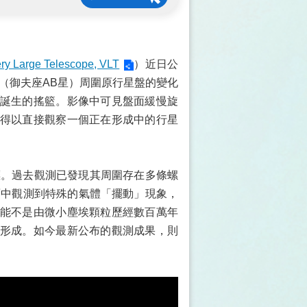
ry Large Telescope, VLT
）近日公
ae（御夫座AB星）周圍原行星盤的變化
誕生的搖籃。影像中可見盤面緩慢旋
得以直接觀察一個正在形成中的行星
要目標。過去觀測已發現其周圍存在多條螺
面中觀測到特殊的氣體「擺動」現象，
能不是由微小塵埃顆粒歷經數百萬年
形成。如今最新公布的觀測成果，則