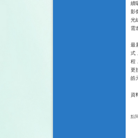
續
影
光
需
最
式
程
更
皓
資
點