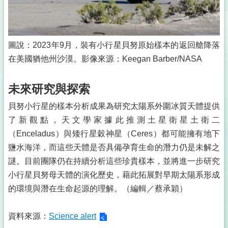
圖說：2023年9月，裝有小行星貝努原始樣本的返回艙降落
在美國猶他州沙漠。影像來源：Keegan Barber/NASA
未來研究與探索
貝努小行星的樣本分析成果為研究太陽系外圍冰質天體提供
了新觀點，天文學家據此推測土星衛星土衛二
（Enceladus）與矮行星穀神星（Ceres）都可能擁有地下
鹽水海洋，而這些天體是否具備孕育生命的潛力仍是未解之
謎。目前團隊仍在持續分析這些珍貴樣本，並將進一步研究
小行星貝努母天體的演化歷史，藉此拓展對早期太陽系形成
的環境與潛在生命起源的理解。（編輯／蔡承穎）
資料來源：
Science alert