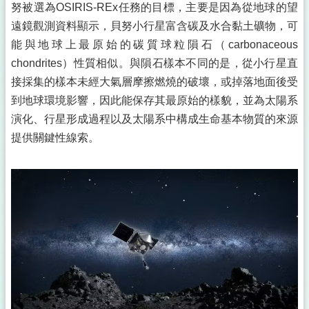
努被選為OSIRIS-REx任務的目標，主要是因為從地球的望
遠鏡觀測資料顯示，貝努小行星富含碳及水合黏土礦物，可
能與地球上最原始的碳質球粒隕石（carbonaceous
chondrites）性質相似。與隕石樣本不同的是，從小行星直
接採集的樣本未經大氣層摩擦燃燒的破壞，或掉落地面後受
到地球環境影響，因此能保存其最原始的樣貌，並為太陽系
演化、行星形成過程以及太陽系中構成生命基本物質的來源
提供關鍵性線索。