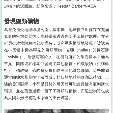
封樣本的返回艙。影像來源：Keegan Barber/NASA
發現鹽類礦物
為避免遭受地球環境污染，樣本攜回地球後立即儲存在充滿
氮氣的密封裝置內，由科學家透過外部手套操作處理。在分
析貝努塵埃顆粒內部結構時，研究團隊驚訝地發現了被認為
在小天體中極為罕見的鹽類礦物：岩鹽（halite）與鉀石鹽
（sylvite）。岩鹽可溶於水，在目前所知的隕石樣本中極為
罕見。團隊還在樣本中發現了其他物質：如碳酸鈉（俗稱蘇
打）、磷酸鹽、硫酸鹽及氟化物等其他鹽類礦物。這些礦物
通常由鹽水蒸發後沈積而成，類似於地球的鹽湖沉積物。上
述的發現顯示，小行星貝努的母天體可能曾經擁有液態鹽水
環境，並在蒸發過程中留下了鹽類沈積物，而這些物質也成
為太陽系形成初期水循環的重要跡證。