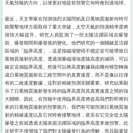
天氣預報的方向，以便更好地提前預警它何時會到達地球。
最近，天文學家在預測強烈太陽閃焰及日冕物質拋射何時可
能襲擊地球方面取得了重大突破，太空天氣的預測精準度將
很快大幅提升。研究人員監測了一些太陽活躍區域在爆發
前、爆發期間和爆發後的變化。他們研究的一個關鍵是活躍
區域的「臨界高度」，這是指磁場變得不穩定並可能導致日
冕物質拋射的高度。透過測量磁場強度隨高度的減弱，可以
確定這個臨界高度。然後可以將高度數據藉由幾何模型轉換
成日冕物質拋射在三維空間中的真實速度，而不是像以往僅
有的二維速度數據，這對於精確預測至關重要。研究結果顯
示了日冕物質拋射發生時的臨界高度與其真實速度之間的強
大關聯。因此，在預報中使用臨界高度將提高我們對即將到
來的日冕物質拋射的預警能力。我們有可能預測日冕物質拋
射的精確速度以及它何時會撞擊地球，甚至在它完全從太陽
爆發之前就透過太陽表面活躍區域的臨界高度來做預警。此
次研究不僅增強了我們對太陽爆發行為的理解，而且顯著提