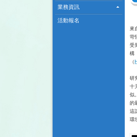
業務資訊
活動報名
來
苛
受
構
（
H
研
十
似
的
這
環