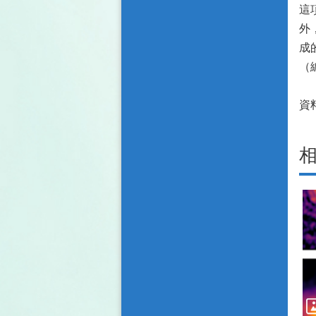
這
外
成
（
資