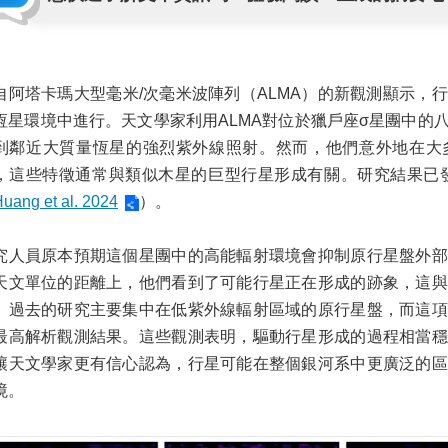
自阿塔卡瑪大型毫米/次毫米波陣列（ALMA）的新觀測顯示，
恆星環境中進行。天文學家利用ALMA對位於獵戶座σ星團中的
到鄰近大質量恆星的強烈紫外線照射。然而，他們意外地在大
，這些特徵通常與類似木星的巨型行星形成有關。研究結果已發表在《The A
uang et al. 2024
）。
究人員原本預期這個星團中的高能輻射環境會抑制原行星盤外部
天文單位的距離上，他們看到了可能行星正在形成的跡象，這與
。過去的研究主要集中在低紫外線輻射區域的原行星盤，而這項
最高解析觀測結果。這些觀測表明，驅動行星形成的過程相當穩
讓天文學家更有信心認為，行星可能在整個銀河系中更廣泛的區
境。