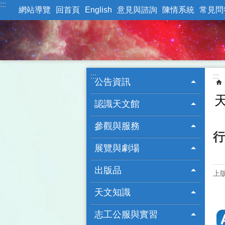
:::
跳到主要內容區塊
網站導覽
回首頁
English
意見與諮詢
陳情系統
常見問
:::
:::
公告資訊
認識天文館
參觀與服務
行
展覽與劇場
出版品
上版
天文知識
志工公服與實習