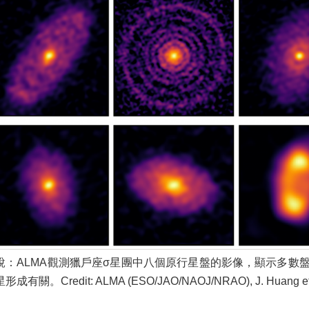
說：ALMA觀測獵戶座σ星團中八個原行星盤的影像，顯示多數
形成有關。Credit: ALMA (ESO/JAO/NAOJ/NRAO), J. Huang et.