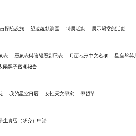
宙探險設施
望遠鏡觀測區
特展活動
展示場常態活動
象表
曆象表與陰陽曆對照表
月面地形中文名稱
星座盤與
太陽黑子觀測報告
報
我的星空日曆
女性天文學家
學習單
學生實習（研究）申請