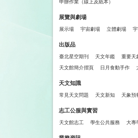
申辦作業（線上及紙本）
展覽與劇場
展示場
宇宙劇場
立體劇場
宇
出版品
臺北星空期刊
天文年鑑
重要天
天文館簡介摺頁
日月食動手作
天文知識
常見天文問題
天文新知
天象預
志工公服與實習
天文館志工
學生公共服務
大專
業務資訊