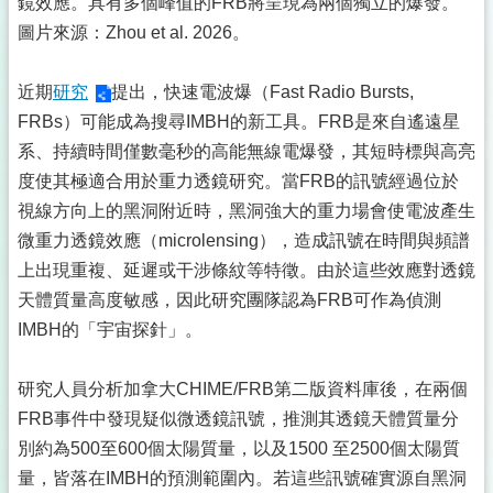
鏡效應。具有多個峰值的FRB將呈現為兩個獨立的爆發。
圖片來源：Zhou et al. 2026。
近期
研究
提出，快速電波爆（Fast Radio Bursts,
FRBs）可能成為搜尋IMBH的新工具。FRB是來自遙遠星
系、持續時間僅數毫秒的高能無線電爆發，其短時標與高亮
度使其極適合用於重力透鏡研究。當FRB的訊號經過位於
視線方向上的黑洞附近時，黑洞強大的重力場會使電波產生
微重力透鏡效應（microlensing），造成訊號在時間與頻譜
上出現重複、延遲或干涉條紋等特徵。由於這些效應對透鏡
天體質量高度敏感，因此研究團隊認為FRB可作為偵測
IMBH的「宇宙探針」。
研究人員分析加拿大CHIME/FRB第二版資料庫後，在兩個
FRB事件中發現疑似微透鏡訊號，推測其透鏡天體質量分
別約為500至600個太陽質量，以及1500 至2500個太陽質
量，皆落在IMBH的預測範圍內。若這些訊號確實源自黑洞