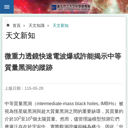
:::
跳到主要內容區塊
:::
首頁
天文知識
天文新知
天文新知
微重力透鏡快速電波爆或許能揭示中等
質量黑洞的蹤跡
上版日期：115-05-28
中等質量黑洞（intermediate-mass black holes, IMBHs）被
視為恆星級黑洞與超大質量黑洞之間的重要缺環，其質量約
2
5
介於10
至10
個太陽質量。然而，儘管理論模型預測它們
應廣泛存在於宇宙中，實際觀測證據卻極為稀少，因此「中