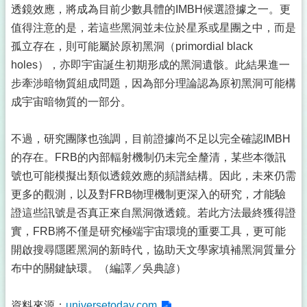
透鏡效應，將成為目前少數具體的IMBH候選證據之一。更
值得注意的是，若這些黑洞並未位於星系或星團之中，而是
孤立存在，則可能屬於原初黑洞（primordial black
holes），亦即宇宙誕生初期形成的黑洞遺骸。此結果進一
步牽涉暗物質組成問題，因為部分理論認為原初黑洞可能構
成宇宙暗物質的一部分。
不過，研究團隊也強調，目前證據尚不足以完全確認IMBH
的存在。FRB的內部輻射機制仍未完全釐清，某些本徵訊
號也可能模擬出類似透鏡效應的頻譜結構。因此，未來仍需
更多的觀測，以及對FRB物理機制更深入的研究，才能驗
證這些訊號是否真正來自黑洞微透鏡。若此方法最終獲得證
實，FRB將不僅是研究極端宇宙環境的重要工具，更可能
開啟搜尋隱匿黑洞的新時代，協助天文學家填補黑洞質量分
布中的關鍵缺環。（編譯／吳典諺）
資料來源：
universetoday.com