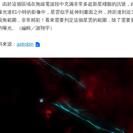
。由於這個區域在無線電波段中充滿非常多超新星殘骸的訊號，
曝光達81小時的影像中，星雲似乎延伸到畫面之外，跨距達到近
視角範圍，非常精彩！看來需要判定這個星雲的範圍，除了需要
的曝光。（編輯／謝翔宇）
料來源：
astrobin