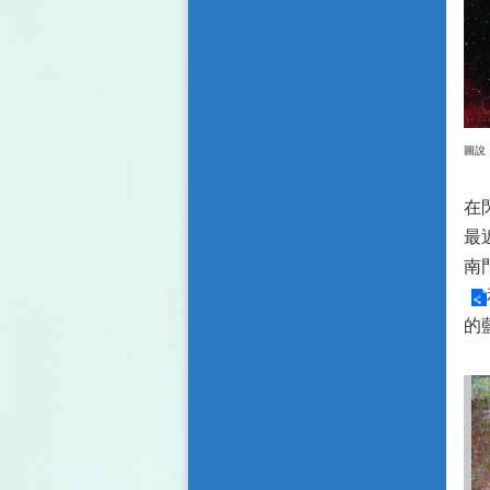
圖說
在
最
南
的