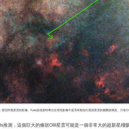
：發現閃電星雲的影像。Falls說他當時專注在尋找影像中是否有類似行星狀星雲的圓圈狀構造，只有Ch
alls推測，這個巨大的條狀OIII星雲可能是一個非常大的超新