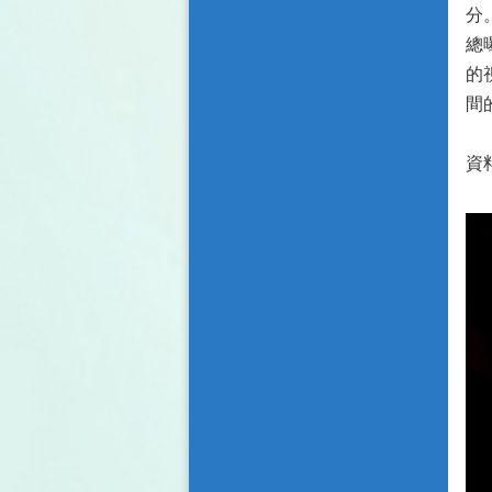
分
總
的
間
資