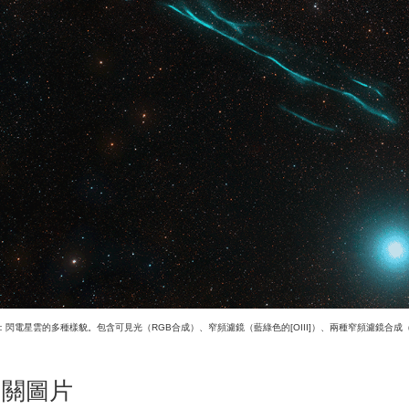
：閃電星雲的多種樣貌。包含可見光（RGB合成）、窄頻濾鏡（藍綠色的[OIII]）、兩種窄頻濾鏡合成（[
相關圖片