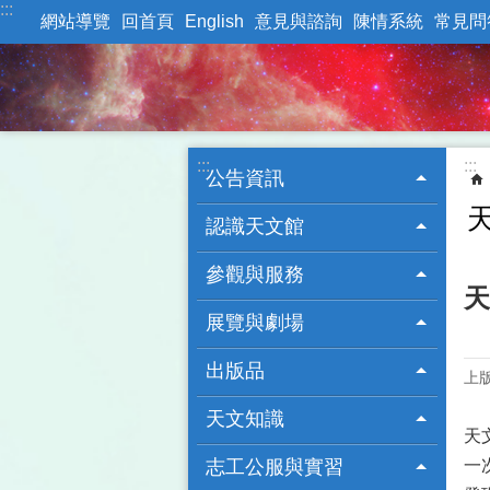
:::
跳到主要內容區塊
網站導覽
回首頁
English
意見與諮詢
陳情系統
常見問
:::
:::
公告資訊
認識天文館
參觀與服務
天
展覽與劇場
出版品
上版
天文知識
天
志工公服與實習
一