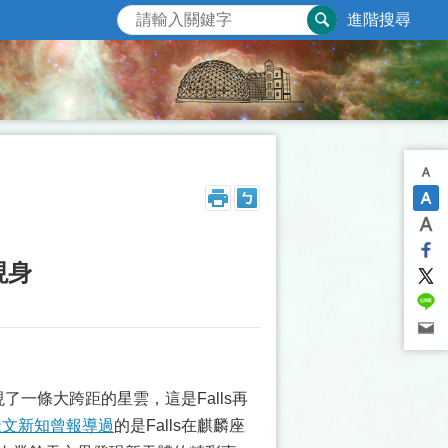
進階搜尋
現身
一條大跨距的星雲，這是Falls再
天文新知曾報導過
的是Falls在麒麟座