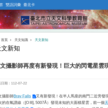
答
雙語詞彙
臺北卡
首頁
天文知識
天文新知
天文新知
文攝影師再度有新發現！巨大的閃電星雲
日期：112-07-22
文攝影師
Bray Falls
又有新發現！在半人馬座的南門二近旁發現了
次的在氧譜線（[O III], 5007Å）發現未知的大面積星雲，前一個