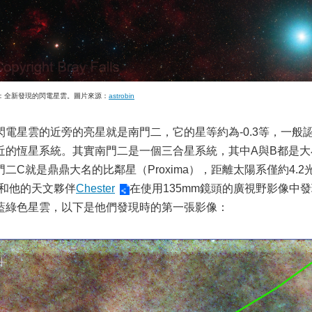
：全新發現的閃電星雲。圖片來源：
astrobin
閃電星雲的近旁的亮星就是南門二，它的星等約為-0.3等，一
近的恆星系統。其實南門二是一個三合星系統，其中A與B都是
門二C就是鼎鼎大名的比鄰星（Proxima），距離太陽系僅約4.
和他的天文夥伴
Chester
在使用135mm鏡頭的廣視野影像中
藍綠色星雲，以下是他們發現時的第一張影像：