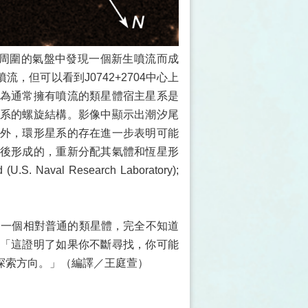
量黑洞周圍的氣盤中發現一個新生噴流而成
但可以看到J0742+2704中心上
為通常擁有噴流的類星體宿主星系是
系的螺旋結構。影像中顯示出潮汐尾
外，環形星系的存在進一步表明可能
後形成的，重新分配其氣體和恆星形
. Naval Research Laboratory);
到一個相對普通的類星體，完全不知道
「這證明了如果你不斷尋找，你可能
探索方向。」（編譯／王庭萱）