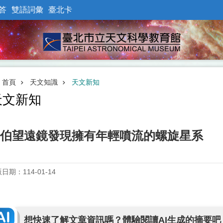
答
雙語詞彙
臺北卡
首頁
天文知識
天文新知
天文新知
伯望遠鏡發現擁有年輕噴流的螺旋星系
日期：114-01-14
想快速了解文章資訊嗎？體驗閱讀AI生成的摘要吧