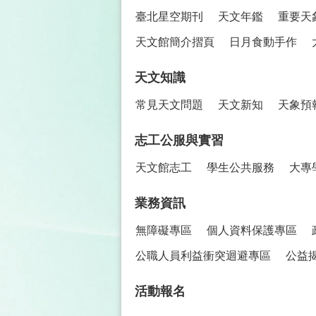
臺北星空期刊
天文年鑑
重要天
天文館簡介摺頁
日月食動手作
天文知識
常見天文問題
天文新知
天象預
志工公服與實習
天文館志工
學生公共服務
大專
業務資訊
無障礙專區
個人資料保護專區
公職人員利益衝突迴避專區
公益
活動報名