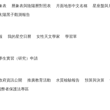
象表
曆象表與陰陽曆對照表
月面地形中文名稱
星座盤與
太陽黑子觀測報告
報
我的星空日曆
女性天文學家
學習單
學生實習（研究）申請
政府資訊公開
推廣教育活動
水質檢驗報告
預算與決算
揭弊者保護法專區