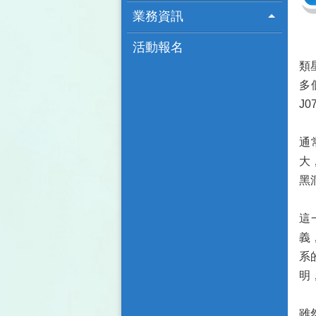
業務資訊
活動報名
類
多
J
通
大
黑
這
義
系
明
雖