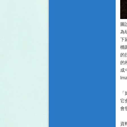
圖
為
下
橢
的
的
成中
Ima
「
它
會
資