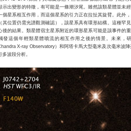
顯示出變形的特徵，有可能是一條潮汐尾。雖然該類星體並未經
一個星系相互作用，而這個星系的引力正在拉扯其旋臂。此外，
（其位置仍需光譜觀測確認），該星系具有環形結構。這種罕見
心後的結果。類星體宿主星系附近的環形星系可能是該事件的重
觸發這個年輕類星體噴流的相互作用之後的情景。未來，研
handra X-ray Observatory）和阿塔卡馬大型毫米及次毫米波
行多波段分析。