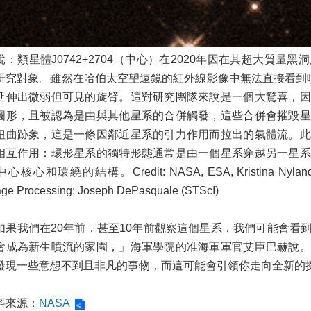
說：類星體J0742+2704（中心）在2020年因在其超大質
研究對象。雖然在哈伯太空望遠鏡的紅外線影像中無法直接看到噴流，
延伸出微弱但可見的旋臂。這對研究團隊來說是一個大驚喜，因
圓形，且被認為是由與其他星系的合併觸發，這些合併會摧毀星
扭曲跡象，這是一條因鄰近星系的引力作用而拉出的氣體流。此
相互作用：環形星系的獨特形態通常是由一個星系穿越另一星系
心核心和環繞的結構。Credit: NASA, ESA, Kristina Nyland (U.S
ge Processing: Joseph DePasquale (STScI)
如果我們在20年前，甚至10年前觀察這個星系，我們可能會看
會成為新生噴流的家園，」海軍學院的准海軍軍官艾臣巴赫說。
發現一些意想不到且非凡的事物，而這可能會引領你走向全新的
料來源：
NASA