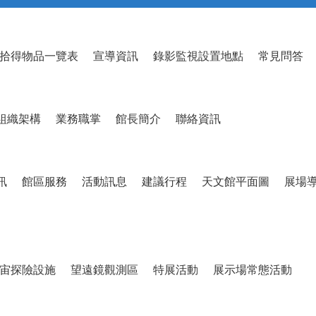
拾得物品一覽表
宣導資訊
錄影監視設置地點
常見問答
組織架構
業務職掌
館長簡介
聯絡資訊
訊
館區服務
活動訊息
建議行程
天文館平面圖
展場
宙探險設施
望遠鏡觀測區
特展活動
展示場常態活動