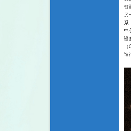
臂
另
系
中
證
（C
進