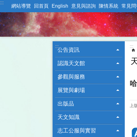
:::
跳到主要內容區塊
網站導覽
回首頁
English
意見與諮詢
陳情系統
常見問
:::
:::
公告資訊
認識天文館
參觀與服務
哈
展覽與劇場
出版品
上版
天文知識
志工公服與實習