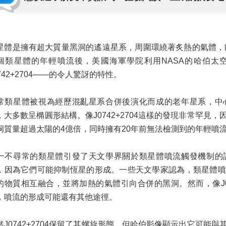
星體是擁有超大質量黑洞的遙遠星系，周圍環繞著炙熱的氣體，能
個類星體的年輕噴流後，美國海軍學院利用NASA的哈伯太
0742+2704——的令人驚訝的特性。
常類星體被視為經歷混亂星系合併後演化而成的老年星系，中
，大多數呈橢圓形結構。像J0742+2704這樣的發現非常罕見
洞質量超過太陽的4億倍，同時擁有20年前無法檢測到的年輕噴
一不尋常的類星體引發了天文學界關於類星體噴流觸發機制的
，因為它們可能抑制恆星的形成。一些天文學家認為，類星體噴
的物質相互融合，並將加熱的氣體引向合併的黑洞。然而，像J07
，噴流的形成可能還有其他途徑。
然J0742+2704保留了其螺旋形態，但哈伯影像顯示出它可能