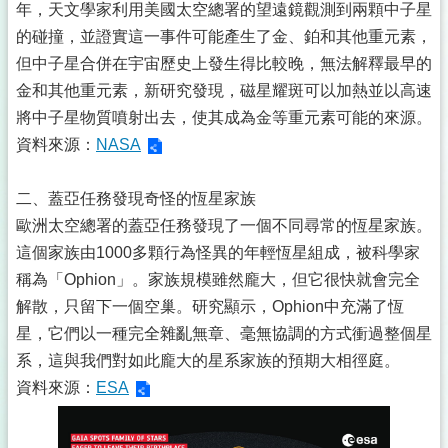
年，天文學家利用美國太空總署的望遠鏡觀測到兩顆中子星
的碰撞，並證實這一事件可能產生了金、鉑和其他重元素，
但中子星合併在宇宙歷史上發生得比較晚，無法解釋最早的
金和其他重元素，新研究發現，磁星耀斑可以加熱並以高速
將中子星物質噴射出去，使其成為金等重元素可能的來源。
資料來源：
NASA
二、蓋亞任務發現奇怪的恆星家族
歐洲太空總署的蓋亞任務發現了一個不同尋常的恆星家族。
這個家族由1000多顆行為怪異的年輕恆星組成，被科學家
稱為「Ophion」。家族規模雖然龐大，但它很快就會完全
解散，只留下一個空巢。研究顯示，Ophion中充滿了恆
星，它們以一種完全雜亂無章、毫無協調的方式衝過整個星
系，這與我們對如此龐大的星系家族的預期大相徑庭。
資料來源：
ESA