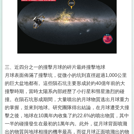
三、近四分之一的撞擊月球的碎片最終撞擊地球
月球表面佈滿了撞擊坑，從微小的坑到直徑超過1,000公里
的巨大盆地都有。這些隕石坑主要形成於約40億年前的大
撞擊時期，當時太陽系內部經歷了小行星和彗星激烈的碰
撞。在隕石坑形成期間，大量噴出的月球物質逃出月球重力
的掌握，並來到地球。研究團隊得出結論，在月球遭受大撞
擊之後，地球在10萬年內收集了約22.6%的噴出物質，其中
一半的碰撞發生在最初的1萬年內。此外，從月球背面噴濺
出的物質與地球相撞的機率最高，而從月球正面噴濺出的物