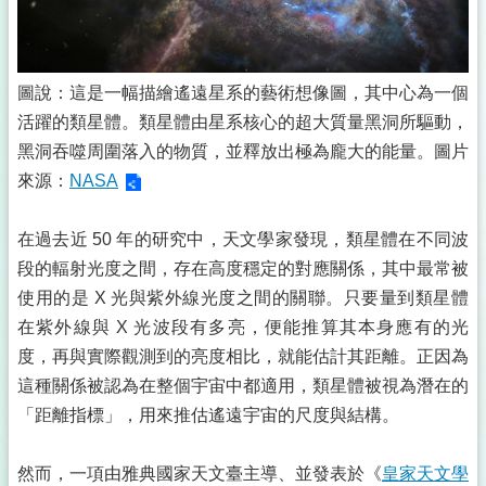
圖說：這是一幅描繪遙遠星系的藝術想像圖，其中心為一個
活躍的類星體。類星體由星系核心的超大質量黑洞所驅動，
黑洞吞噬周圍落入的物質，並釋放出極為龐大的能量。圖片
來源：
NASA
在過去近 50 年的研究中，天文學家發現，類星體在不同波
段的輻射光度之間，存在高度穩定的對應關係，其中最常被
使用的是 X 光與紫外線光度之間的關聯。只要量到類星體
在紫外線與 X 光波段有多亮，便能推算其本身應有的光
度，再與實際觀測到的亮度相比，就能估計其距離。正因為
這種關係被認為在整個宇宙中都適用，類星體被視為潛在的
「距離指標」，用來推估遙遠宇宙的尺度與結構。
然而，一項由雅典國家天文臺主導、並發表於《
皇家天文學