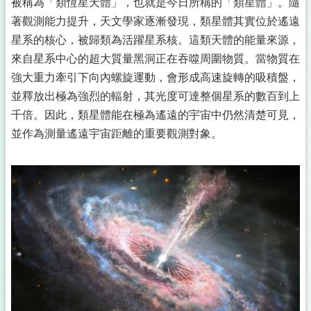
被稱為「類恆星天體」，也就是今日所稱的「類星體」。隨
著觀測能力提升，天文學家逐漸發現，類星體其實位於遙遠
星系的核心，被歸類為活躍星系核。這類天體的能量來源，
來自星系中心的超大質量黑洞正在吞噬周圍物質。當物質在
強大重力牽引下向內螺旋運動，會形成高速旋轉的吸積盤，
並釋放出極為強烈的輻射，其光度可達整個星系的數百到上
千倍。因此，類星體能在極為遙遠的宇宙中仍然清楚可見，
並作為測量遙遠宇宙距離的重要觀測對象。