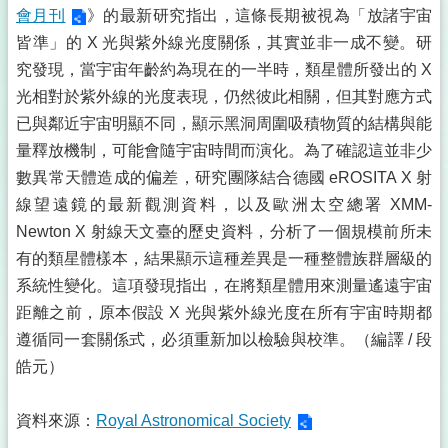
會月刊
》的最新研究指出，這條長期被視為「放諸宇宙
皆準」的 X 光與紫外線光度關係，其實並非一成不變。研
究發現，當宇宙年齡約為現在的一半時，類星體所發出的 X
光相對於紫外線的光度表現，仍然彼此相關，但其對應方式
已與鄰近宇宙明顯不同，顯示黑洞周圍吸積物質的結構與能
量釋放機制，可能會隨宇宙時間而演化。為了確認這並非少
數異常天體造成的偏差，研究團隊結合德國 eROSITA X 射
線望遠鏡的最新觀測資料，以及歐洲太空總署 XMM-
Newton X 射線天文臺的歷史資料，分析了一個規模前所未
有的類星體樣本，結果顯示這種差異是一種整體族群層級的
系統性變化。這項發現指出，在將類星體用來測量遙遠宇宙
距離之前，原本假設 X 光與紫外線光度在所有宇宙時期都
遵循同一套關係式，必須重新加以檢驗與校準。（編譯 / 段
皓元）
資料來源：
Royal Astronomical Society