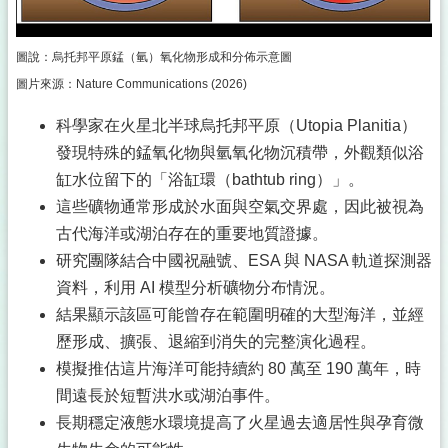
圖說：烏托邦平原錳（氫）氧化物形成和分佈示意圖
圖片來源：Nature Communications (2026)
科學家在火星北半球烏托邦平原（Utopia Planitia）
發現特殊的錳氧化物與氫氧化物沉積帶，外觀類似浴
缸水位留下的「浴缸環（bathtub ring）」。
這些礦物通常形成於水面與空氣交界處，因此被視為
古代海洋或湖泊存在的重要地質證據。
研究團隊結合中國祝融號、ESA 與 NASA 軌道探測器
資料，利用 AI 模型分析礦物分布情況。
結果顯示該區可能曾存在範圍明確的大型海洋，並經
歷形成、擴張、退縮到消失的完整演化過程。
模擬推估這片海洋可能持續約 80 萬至 190 萬年，時
間遠長於短暫洪水或湖泊事件。
長期穩定液態水環境提高了火星過去適居性與孕育微