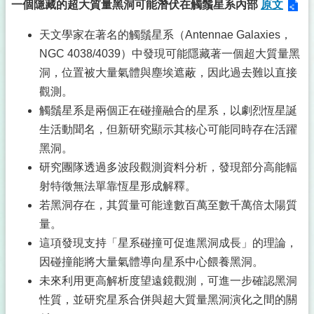
一個隱藏的超大質量黑洞可能潛伏在觸鬚星系內部
原文
天文學家在著名的觸鬚星系（Antennae Galaxies，
NGC 4038/4039）中發現可能隱藏著一個超大質量黑
洞，位置被大量氣體與塵埃遮蔽，因此過去難以直接
觀測。
觸鬚星系是兩個正在碰撞融合的星系，以劇烈恆星誕
生活動聞名，但新研究顯示其核心可能同時存在活躍
黑洞。
研究團隊透過多波段觀測資料分析，發現部分高能輻
射特徵無法單靠恆星形成解釋。
若黑洞存在，其質量可能達數百萬至數千萬倍太陽質
量。
這項發現支持「星系碰撞可促進黑洞成長」的理論，
因碰撞能將大量氣體導向星系中心餵養黑洞。
未來利用更高解析度望遠鏡觀測，可進一步確認黑洞
性質，並研究星系合併與超大質量黑洞演化之間的關