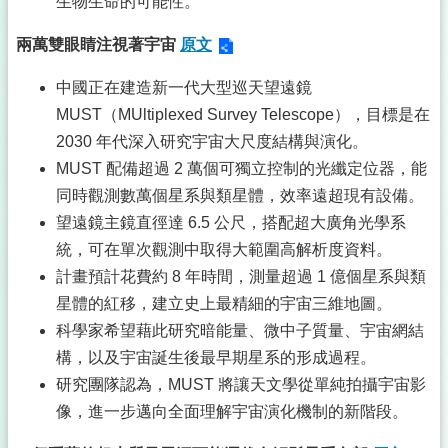
生物生命的可能性。
兩萬雙眼睛注視著宇宙
原文
中國正在建造新一代大型巡天望遠鏡
MUST（MUltiplexed Survey Telescope），目標是在
2030 年代深入研究宇宙大尺度結構與演化。
MUST 配備超過 2 萬個可獨立控制的光纖定位器，能
同時觀測數萬個星系與類星體，效率遠超現有設備。
望遠鏡主鏡直徑達 6.5 公尺，搭配超大廣角光學系
統，可在單次觀測中取得大範圍高解析度資料。
計畫預計花費約 8 年時間，測量超過 1 億個星系與類
星體的紅移，建立史上最精細的宇宙三維地圖。
科學家希望藉此研究暗能量、微中子質量、宇宙網結
構，以及宇宙誕生後最早期星系的形成過程。
研究團隊認為，MUST 將讓天文學從單純拍攝宇宙影
像，進一步邁向全面理解宇宙演化機制的新階段。