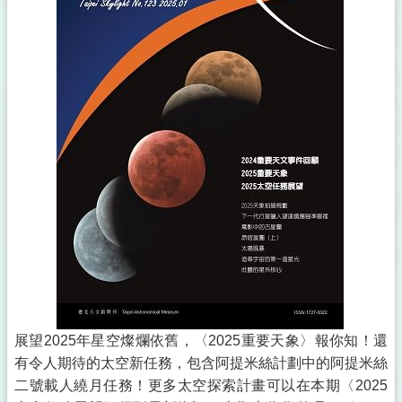
展望2025年星空燦爛依舊，〈2025重要天象〉報你知！還
有令人期待的太空新任務，包含阿提米絲計劃中的阿提米絲
二號載人繞月任務！更多太空探索計畫可以在本期〈2025