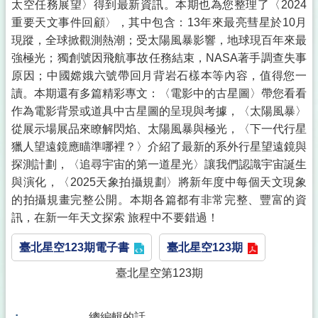
太空任務展望〉得到最新資訊。本期也為您整理了〈2024
重要天文事件回顧〉，其中包含：13年來最亮彗星於10月
現蹤，全球掀觀測熱潮；受太陽風暴影響，地球現百年來最
強極光；獨創號因飛航事故任務結束，NASA著手調查失事
原因；中國嫦娥六號帶回月背岩石樣本等內容，值得您一
讀。本期還有多篇精彩專文：〈電影中的古星圖〉帶您看看
作為電影背景或道具中古星圖的呈現與考據，〈太陽風暴〉
從展示場展品來瞭解閃焰、太陽風暴與極光，〈下一代行星
獵人望遠鏡應瞄準哪裡？〉介紹了最新的系外行星望遠鏡與
探測計劃，〈追尋宇宙的第一道星光〉讓我們認識宇宙誕生
與演化，〈2025天象拍攝規劃〉將新年度中每個天文現象
的拍攝規畫完整公開。本期各篇都有非常完整、豐富的資
訊，在新一年天文探索 旅程中不要錯過！
臺北星空123期電子書
臺北星空123期
臺北星空第123期
總編輯的話