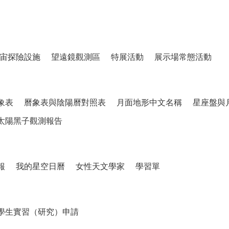
宙探險設施
望遠鏡觀測區
特展活動
展示場常態活動
象表
曆象表與陰陽曆對照表
月面地形中文名稱
星座盤與
太陽黑子觀測報告
報
我的星空日曆
女性天文學家
學習單
學生實習（研究）申請