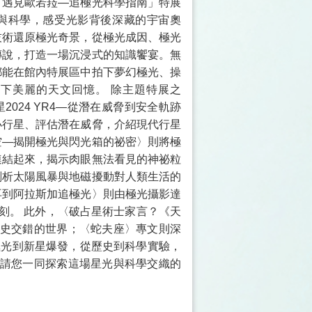
「遇見歐若菈—追極光科學指南」特展
與科學，感受光影背後深藏的宇宙奧
技術還原極光奇景，從極光成因、極光
傳說，打造一場沉浸式的知識饗宴。無
都能在館內特展區中拍下夢幻極光、操
下美麗的天文回憶。 除主題特展之
024 YR4—從潛在威脅到安全軌跡
小行星、評估潛在威脅，介紹現代行星
空—揭開極光與閃光箱的祕密〉則將極
連結起來，揭示肉眼無法看見的神祕粒
剖析太陽風暴與地磁擾動對人類生活的
再到阿拉斯加追極光〉則由極光攝影達
刻。 此外，〈破占星術士家言？《天
史交錯的世界；〈蛇夫座〉專文則深
極光到新星爆發，從歷史到科學實驗，
請您一同探索這場星光與科學交織的