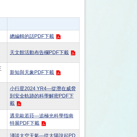
總編輯的話PDF下載
天文館活動布告欄PDF下載
王
新知與天象PDF下載
小行星2024 YR4—從潛在威脅
到安全軌跡的科學解密PDF下
載
遇見歐若菈—追極光科學指南
特展PDF下載
淺談太空天氣—從太陽說起PD