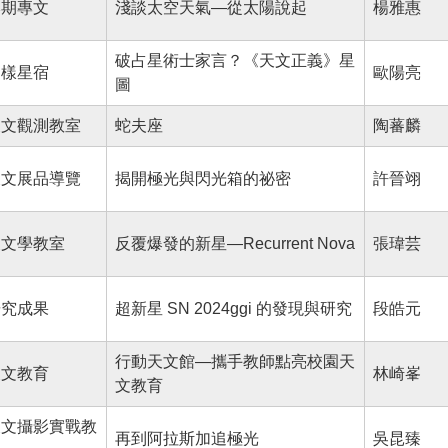
本期專文
淺談太空天氣—從太陽說起
楊雅惠
破占星術士家言？《天文正義》星
謎樣星宿
歐陽亮
圖
天文觀測教室
蛇夫座
陶蕃麟
天文展品導覽
揭開極光與閃光箱的祕密
許晉翊
天文學教室
反覆爆發的新星—Recurrent Nova
張瑋芸
研究成果
超新星 SN 2024ggi 的發現與研究
段皓元
行動天文館—攜手教師點亮校園天
天文教育
林崎峯
文教育
天文攝影實戰教
再到阿拉斯加追極光
吳昆臻