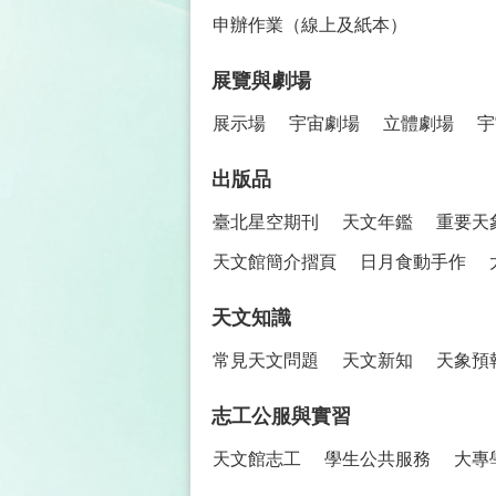
申辦作業（線上及紙本）
展覽與劇場
展示場
宇宙劇場
立體劇場
宇
出版品
臺北星空期刊
天文年鑑
重要天
天文館簡介摺頁
日月食動手作
天文知識
常見天文問題
天文新知
天象預
志工公服與實習
天文館志工
學生公共服務
大專