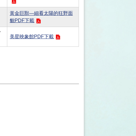
黃金巨獸—細看太陽的狂野面
貌PDF下載
／
美星映象館PDF下載