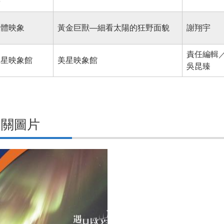
學
天體映象
黃金巨獸—細看太陽的狂野面貌
謝翔宇
責任編輯
美星映象館
美星映象館
吳昆臻
相關圖片