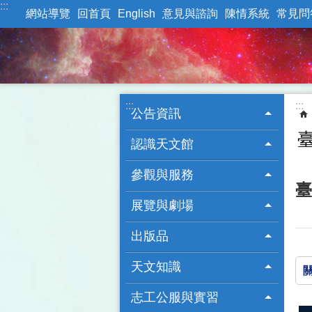
:::
跳到主要內容區塊
網站導覽
回首頁
English
意見與諮詢
陳情系統
常見問
:::
:::
公告資訊
認識天文館
參觀與服務
臺
展覽與劇場
出版品
天文知識
志工公服與實習