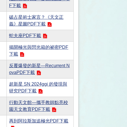
F下載
破占星術士家言？《天文正
義》星圖PDF下載
蛇夫座PDF下載
揭開極光與閃光箱的祕密PDF
下載
反覆爆發的新星—Recurrent N
ovaPDF下載
超新星 SN 2024ggi 的發現與
研究PDF下載
行動天文館—攜手教師點亮校
園天文教育PDF下載
再到阿拉斯加追極光PDF下載