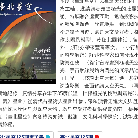
本期《臺北星空》以臺北天文館的
為主軸，邀請讀者走進極光的壯麗
祕。特展融合虛實互動，透過投影
的種類與顏色、欣賞地點、到北國
論是親子同遊，還是天文愛好者，
作太陽風模型、聆聽北國神話，留
外，期刊亦帶來豐富專文。〈小行星2
的科學解密〉詳述科學家如何發現
防禦任務；〈從宇宙深處到極地天
光、宇宙射線與館內閃光箱展示品
子世界；〈淺談太空天氣〉進一步
深遠影響，全面解讀太空天氣。〈
實地記錄，真情分享在零下35度低溫，拍攝極光的挑戰與震撼時
正義》星圖〉從清代占星術與星圖出發，帶領讀者走進天文與歷
解析蛇夫座恆星與深空天體，為星空愛好者提供觀賞指南。 從
期《臺北星空》內容橫跨知識、觀測、文化與科學探究，誠摯邀
麗旅程。
臺北星空125期電子書
臺北星空125期