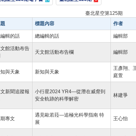
臺北星空第125期
專題
標題內容
作者
總編輯的話
總編輯的話
編輯部
天文館活動布告
天文館活動布告欄
編輯部
欄
王彥翔、
新知與天象
新知與天象
庭萱
天文新聞追蹤報
小行星2024 YR4—從潛在威脅到
林建爭
導
安全軌跡的科學解密
遇見歐若菈—追極光科學指南 特
本期專文
王心怡
展