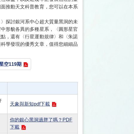
個面推動天文科普教育，您可以在本系
？〉探討銀河系中心超大質量黑洞的未
宙中形貌各異的多種星系，〈圓形星官
觀點，還有〈行星運動規律〉和〈朱諾
與科學發現的優秀文章，值得您細細品
星空119期
許
天象與新知pdf下載
你的銀心黑洞過胖了嗎？PDF
下載