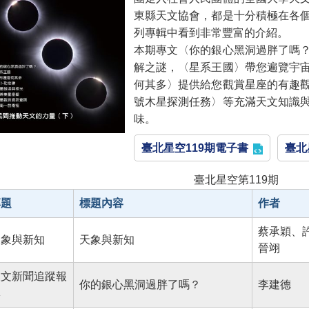
東縣天文協會，都是十分積極在各
列專輯中看到非常豐富的介紹。
本期專文〈你的銀心黑洞過胖了嗎
解之謎，〈星系王國〉帶您遍覽宇
何其多〉提供給您觀賞星座的有趣
號木星探測任務〉等充滿天文知識
味。
臺北星空119期電子書
臺北
臺北星空第119期
專題
標題內容
作者
蔡承穎、
天象與新知
天象與新知
晉翊
天文新聞追蹤報
你的銀心黑洞過胖了嗎？
李建德
導