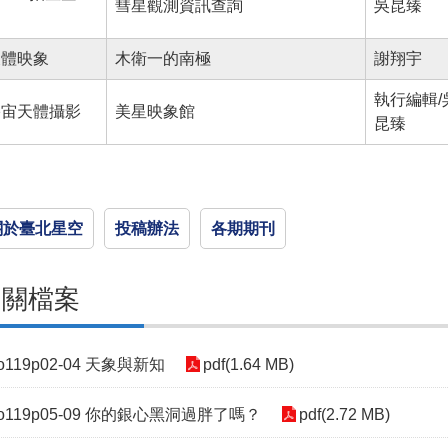
彗星觀測資訊查詢
吳昆臻
天體映象
木衛一的南極
謝翔宇
執行編輯/
宇宙天體攝影
美星映象館
昆臻
關於臺北星空
投稿辦法
各期期刊
相關檔案
o119p02-04 天象與新知
pdf(1.64 MB)
o119p05-09 你的銀心黑洞過胖了嗎？
pdf(2.72 MB)