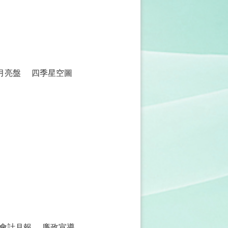
月亮盤
四季星空圖
會計月報
廉政宣導