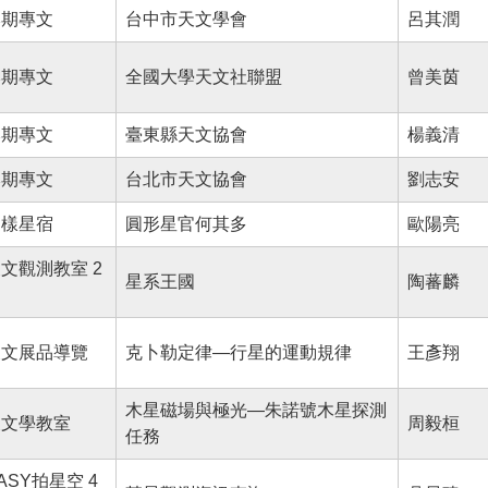
本期專文
台中市天文學會
呂其潤
本期專文
全國大學天文社聯盟
曾美茵
本期專文
臺東縣天文協會
楊義清
本期專文
台北市天文協會
劉志安
謎樣星宿
圓形星官何其多
歐陽亮
文觀測教室 2
星系王國
陶蕃麟
天文展品導覽
克卜勒定律—行星的運動規律
王彥翔
木星磁場與極光—朱諾號木星探測
天文學教室
周毅桓
任務
ASY拍星空 4