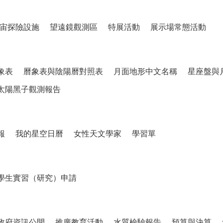
宙探險設施
望遠鏡觀測區
特展活動
展示場常態活動
象表
曆象表與陰陽曆對照表
月面地形中文名稱
星座盤與
太陽黑子觀測報告
報
我的星空日曆
女性天文學家
學習單
學生實習（研究）申請
政府資訊公開
推廣教育活動
水質檢驗報告
預算與決算