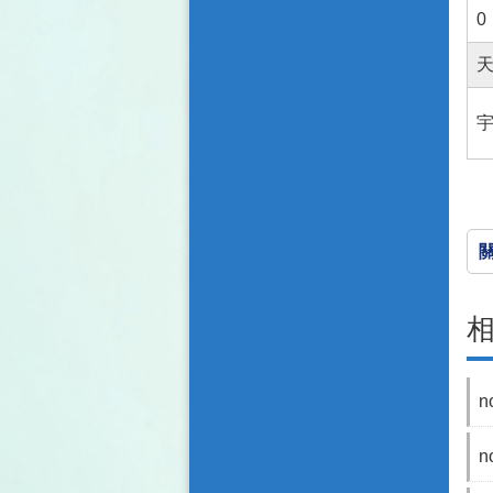
0
n
n