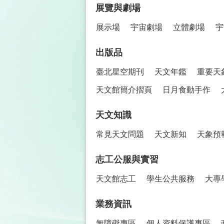
展覽與劇場
展示場
宇宙劇場
立體劇場
宇
出版品
臺北星空期刊
天文年鑑
重要天
天文館簡介摺頁
日月食動手作
天文知識
常見天文問題
天文新知
天象預
志工公服與實習
天文館志工
學生公共服務
大專
業務資訊
無障礙專區
個人資料保護專區