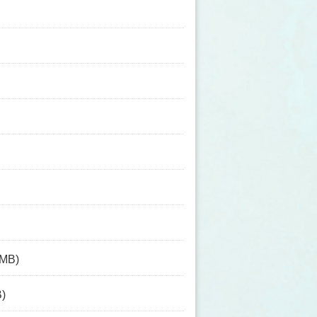
 MB)
B)