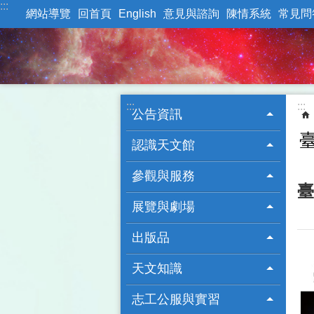
:::
跳到主要內容區塊
網站導覽
回首頁
English
意見與諮詢
陳情系統
常見問
:::
:::
公告資訊
認識天文館
參觀與服務
臺
展覽與劇場
出版品
天文知識
志工公服與實習