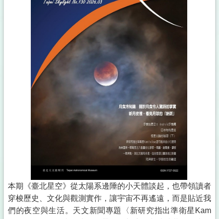
本期《臺北星空》從太陽系邊陲的小天體談起，也帶領讀者
穿梭歷史、文化與觀測實作，讓宇宙不再遙遠，而是貼近我
們的夜空與生活。天文新聞專題〈新研究指出準衛星Kam