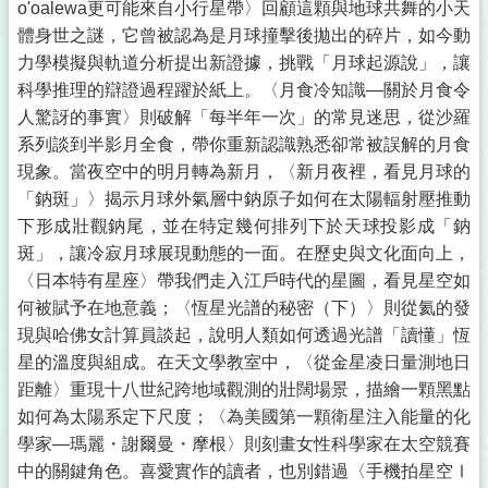
o'oalewa更可能來自小行星帶〉回顧這顆與地球共舞的小天
體身世之謎，它曾被認為是月球撞擊後拋出的碎片，如今動
力學模擬與軌道分析提出新證據，挑戰「月球起源說」，讓
科學推理的辯證過程躍於紙上。〈月食冷知識—關於月食令
人驚訝的事實〉則破解「每半年一次」的常見迷思，從沙羅
系列談到半影月全食，帶你重新認識熟悉卻常被誤解的月食
現象。當夜空中的明月轉為新月，〈新月夜裡，看見月球的
「鈉斑」〉揭示月球外氣層中鈉原子如何在太陽輻射壓推動
下形成壯觀鈉尾，並在特定幾何排列下於天球投影成「鈉
斑」，讓冷寂月球展現動態的一面。在歷史與文化面向上，
〈日本特有星座〉帶我們走入江戶時代的星圖，看見星空如
何被賦予在地意義；〈恆星光譜的秘密（下）〉則從氦的發
現與哈佛女計算員談起，說明人類如何透過光譜「讀懂」恆
星的溫度與組成。在天文學教室中，〈從金星凌日量測地日
距離〉重現十八世紀跨地域觀測的壯闊場景，描繪一顆黑點
如何為太陽系定下尺度；〈為美國第一顆衛星注入能量的化
學家—瑪麗・謝爾曼・摩根〉則刻畫女性科學家在太空競賽
中的關鍵角色。喜愛實作的讀者，也別錯過〈手機拍星空Ⅰ