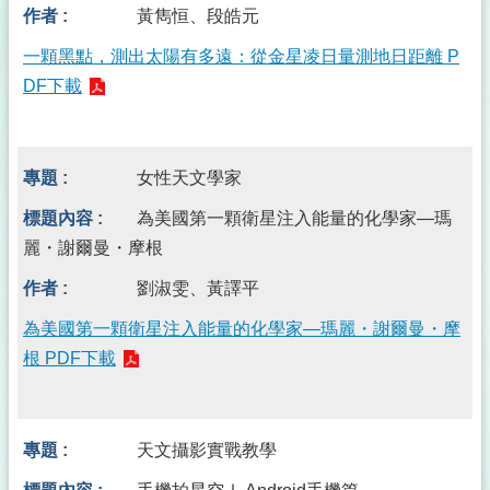
黃雋恒、段皓元
一顆黑點，測出太陽有多遠：從金星凌日量測地日距離 P
DF下載
女性天文學家
為美國第一顆衛星注入能量的化學家—瑪
麗・謝爾曼・摩根
劉淑雯、黃譯平
為美國第一顆衛星注入能量的化學家—瑪麗・謝爾曼・摩
根 PDF下載
天文攝影實戰教學