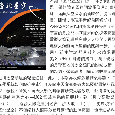
本期《臺北星空》以「阿提米絲計畫（A
題，帶領讀者回顧阿波羅登月計畫
球、邁向深空探索的新時代。從〈
畫〉開場，重現半世紀前阿姆斯壯
今NASA如何以阿提米絲任務再度
宇宙的月之門—阿提米絲的探索藍圖
重型火箭到獵戶座載人太空船，再
建構人類航向火星前的關鍵一步。
用〉延伸討論登月後的永續課
氦-3（
He）能源的潛力，讓「現
3
的月球基地與太空殖民的關鍵技術
的起源〉帶領讀者回顧太陽觀測衛星
動與太空環境的緊密連結。此外，本期亦收錄多篇精采專題：〈VLT
光學系統如何點亮宇宙〉介紹歐南天文臺突破大氣擾動限制的觀
家—薇拉・魯賓〉向天文學的暗物質研究先驅致敬，並銜接阿提
炙熱的星系之心—M82 雪茄星系的新觀點〉到〈月食高動
下）〉、〈漫步天際之星河迷宮—步天歌（上）〉，更展現宇
臺北星空》不僅紀錄人類再啟登月夢想的壯闊藍圖，也串連起科