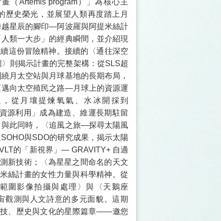
rtemis program）」為核心主
的歷史榮光，並展望人類再度踏上月
跨越星辰的腳印—阿波羅與阿提米絲計
「人類一大步」的經典瞬間，並介紹現
延續這份冒險精神。接續的〈通往深空
〉則揭示計畫的完整架構：從SLS超
到繞月太空站與月球基地的長期布局，
〈邁向太空殖民之路—月球上的資源運
題，從月壤提煉氧氣、水冰開採到
地資源利用」成為建造、維運長期駐留
。與此同時，〈追風之旅—探尋太陽風
SOHO與SDO的研究成果，揭示太陽
的「新視界」— GRAVITY+ 自適
測新技術；〈為星星之間命名的天文
米絲計畫的女性力量與科學精神。從
態範圍影像拍攝與處理〉與〈天鵝座
宙觀測與人文詩意的多元面貌。這期
技、歷史與文化的星際篇章——邀您