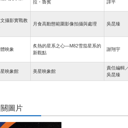
拉・魯賓
譯平
天文攝影實戰教
月食高動態範圍影像拍攝與處理
吳昆臻
學
炙熱的星系之心—M82雪茄星系的
天體映象
謝翔宇
新觀點
責任編輯
美星映象館
美星映象館
吳昆臻
相關圖片