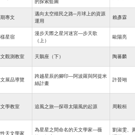
的探索藍圖
邁向太空殖民之路─月球上的資源
本期專文
賴彥霖
運用
漫步天際之星河迷宮—步天歌
謎樣星宿
歐陽亮
（上）
天文觀測教室
天鵝座（下）
陶蕃麟
跨越星辰的腳印—阿波羅與阿提米
天文展品導覽
許晉翊
絲計畫
天文學教室
追風之旅—探尋太陽風的起源
周毅桓
為星星之間命名的天文學家—薇
劉淑雯、
女性天文學家