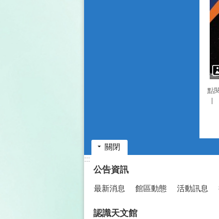
點
關閉
:::
公告資訊
最新消息
館區動態
活動訊息
認識天文館