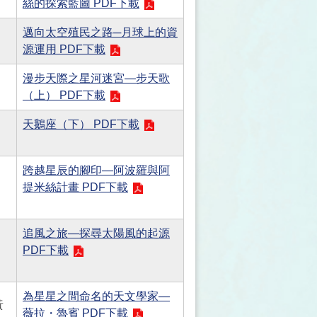
絲的探索藍圖 PDF下載
邁向太空殖民之路─月球上的資
源運用 PDF下載
漫步天際之星河迷宮—步天歌
（上） PDF下載
天鵝座（下） PDF下載
跨越星辰的腳印—阿波羅與阿
提米絲計畫 PDF下載
追風之旅—探尋太陽風的起源
PDF下載
為星星之間命名的天文學家—
黃
薇拉・魯賓 PDF下載