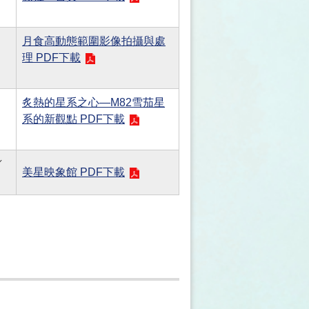
月食高動態範圍影像拍攝與處
理 PDF下載
炙熱的星系之心—M82雪茄星
系的新觀點 PDF下載
／
美星映象館 PDF下載