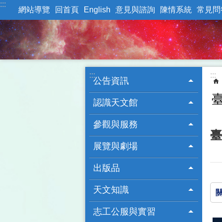
:::
跳到主要內容區塊
網站導覽
回首頁
English
意見與諮詢
陳情系統
常見問
:::
:::
公告資訊
認識天文館
參觀與服務
臺
展覽與劇場
出版品
天文知識
志工公服與實習