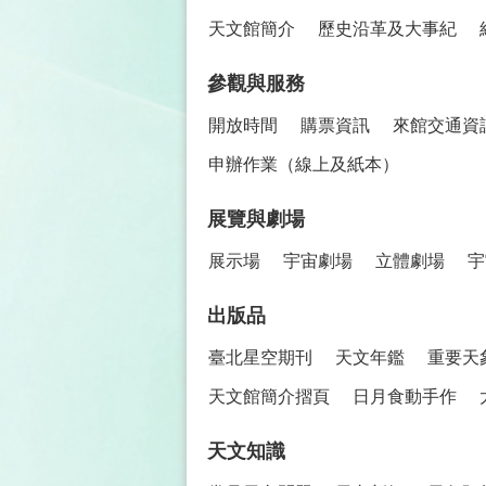
天文館簡介
歷史沿革及大事紀
參觀與服務
開放時間
購票資訊
來館交通資
申辦作業（線上及紙本）
展覽與劇場
展示場
宇宙劇場
立體劇場
宇
出版品
臺北星空期刊
天文年鑑
重要天
天文館簡介摺頁
日月食動手作
天文知識