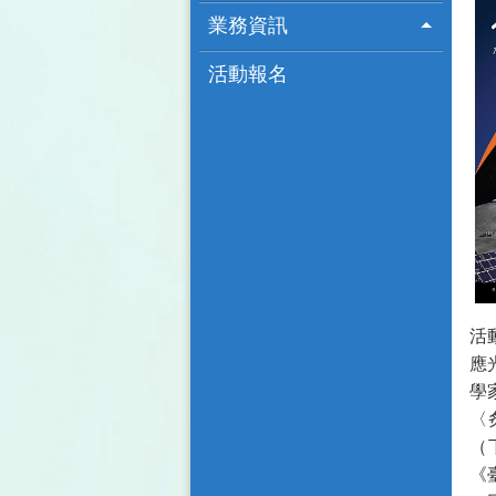
業務資訊
活動報名
活
應
學
〈
（
《