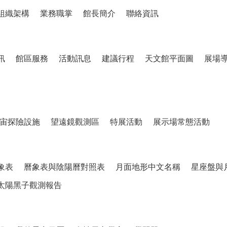
組織架構
業務職掌
館長簡介
聯絡資訊
訊
館區服務
活動訊息
建議行程
天文館平面圖
展場
宙探險設施
望遠鏡觀測區
特展活動
展示場常態活動
象表
曆象表與陰陽曆對照表
月面地形中文名稱
星座盤與
太陽黑子觀測報告