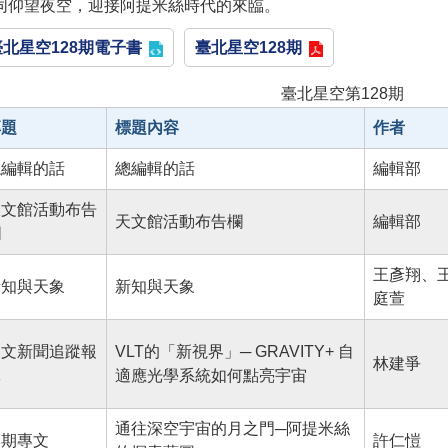
同仰望夜空，迎接阿提米絲時代的來臨。
臺北星空128期電子書
臺北星空128期
臺北星空第128期
專題
標題內容
作者
總編輯的話
總編輯的話
編輯部
天文館活動布告
天文館活動布告欄
編輯部
欄
王彥翔、
新知與天象
新知與天象
庭萱
天文新聞追蹤報
VLT的「新視界」─ GRAVITY+ 自
林建爭
導
適應光學系統如何點亮宇宙
通往深空宇宙的月之門─阿提米絲
本期專文
許仁愷