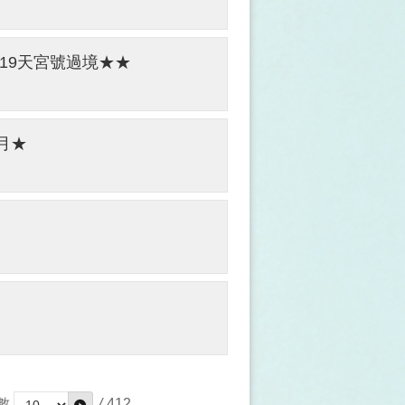
01/19天宮號過境★★
凌月★
數
/
412