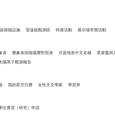
宙探險設施
望遠鏡觀測區
特展活動
展示場常態活動
象表
曆象表與陰陽曆對照表
月面地形中文名稱
星座盤與
太陽黑子觀測報告
報
我的星空日曆
女性天文學家
學習單
學生實習（研究）申請