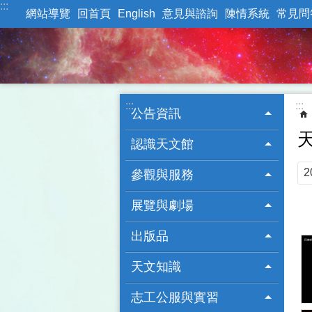
:::
跳到主要內容區塊
網站導覽
回首頁
English
意見與諮詢
陳情系統
常見問
:::
:::
公告資訊
認識天文館
參觀與服務
展覽與劇場
出版品
天文知識
志工公服與實習