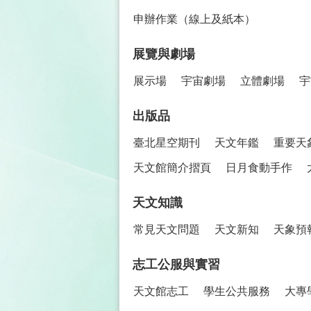
申辦作業（線上及紙本）
展覽與劇場
展示場
宇宙劇場
立體劇場
宇
出版品
臺北星空期刊
天文年鑑
重要天
天文館簡介摺頁
日月食動手作
天文知識
常見天文問題
天文新知
天象預
志工公服與實習
天文館志工
學生公共服務
大專