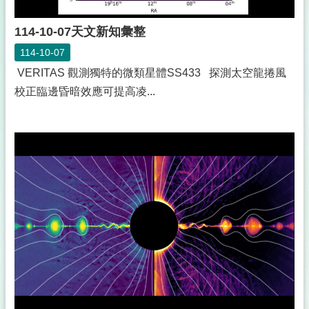
114-10-07天文新知彙整
114-10-07
VERITAS 觀測獨特的微類星體SS433 探測太空龍捲風
校正臨邊昏暗效應可提高凌...