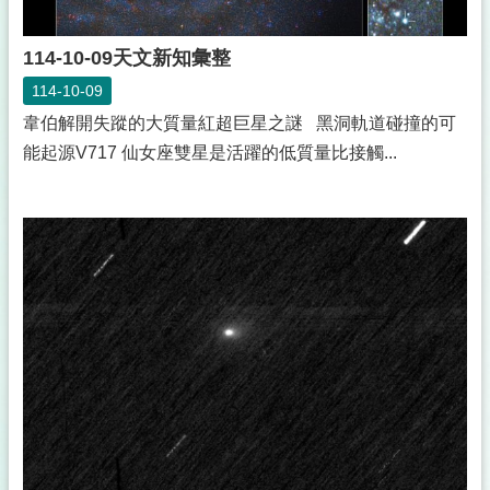
114-10-09天文新知彙整
114-10-09
韋伯解開失蹤的大質量紅超巨星之謎 黑洞軌道碰撞的可
能起源V717 仙女座雙星是活躍的低質量比接觸...