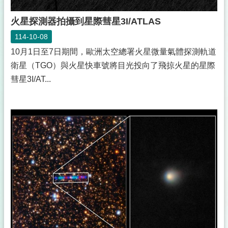
火星探測器拍攝到星際彗星3I/ATLAS
114-10-08
10月1日至7日期間，歐洲太空總署火星微量氣體探測軌道
衛星（TGO）與火星快車號將目光投向了飛掠火星的星際
彗星3I/AT...