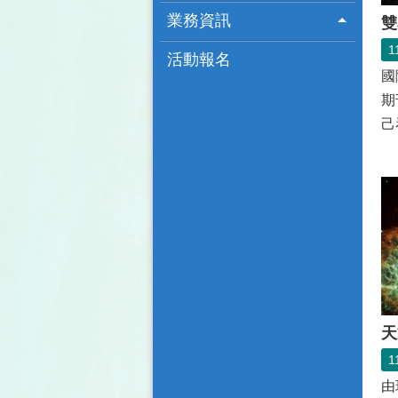
業務資訊
雙
1
活動報名
國
期
己
他
1
由