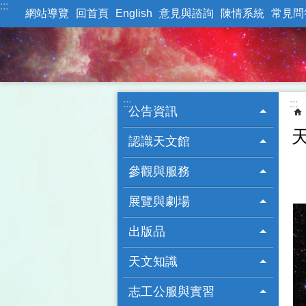
:::
跳到主要內容區塊
網站導覽
回首頁
English
意見與諮詢
陳情系統
常見問
:::
:::
公告資訊
認識天文館
參觀與服務
展覽與劇場
出版品
天文知識
志工公服與實習