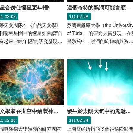
星合併使恆星更年輕!
這個奇特的黑洞可能會顛覆對其形成方式的認知
11-03-03
111-02-28
際天文團隊在《自然天文學》
芬蘭圖爾庫大學（the Universit
刊發表星團中的恆星如何讓”自
of Turku）的研究人員發現，在
看起來比較年輕”的研究發現，
星系統中，黑洞的旋轉軸與系
們提出...
軌道平面...
天文學家在太空中繪製神秘元素
發生於太陽大氣中的鬼魅陰影終於被解析出成因
11-02-26
111-02-24
瑞典隆德大學領導的研究團隊
上圖箭頭所指的多個神秘陰影