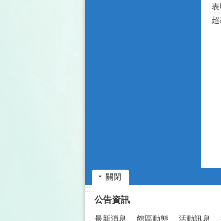
表
超
演
果
關閉
:::
公告資訊
最新消息
館區動態
活動訊息