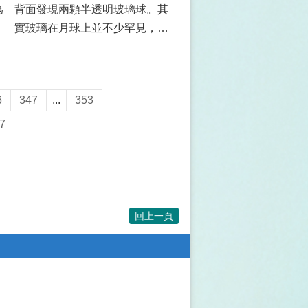
為
背面發現兩顆半透明玻璃球。其
實玻璃在月球上並不少罕見，它
是矽酸鹽受高溫時而形成的。月
球過去有...
6
347
...
353
7
回上一頁