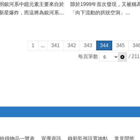
明銀河系中鐿元素主要來自於
隙於1999年首次發現，又被稱
新星爆炸，而這將為銀河系的
「向下流動的拱狀空洞」
化提供了新的可能，該研究成
(downward-traveling...
發表於...
1
...
341
342
343
344
345
34
每頁筆數
/
211
拾得物品一覽表
宣導資訊
錄影監視設置地點
常見問答