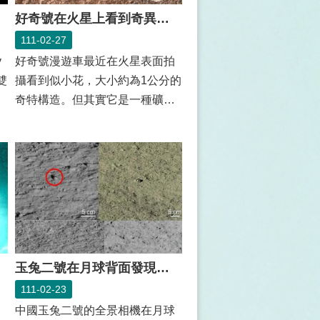
好奇號在火星上看到奇異小花?
111-02-27
y
好奇號漫遊車最近在火星表面拍
雙
攝看到似小花，大小約為1公分的
統
奇特構造。但其實它是一種礦物
結構，是由水中沉澱的礦物質所
形成，...
玉兔二號在月球背面發現神秘玻璃球
111-02-23
間
中國玉兔二號的全景相機在月球