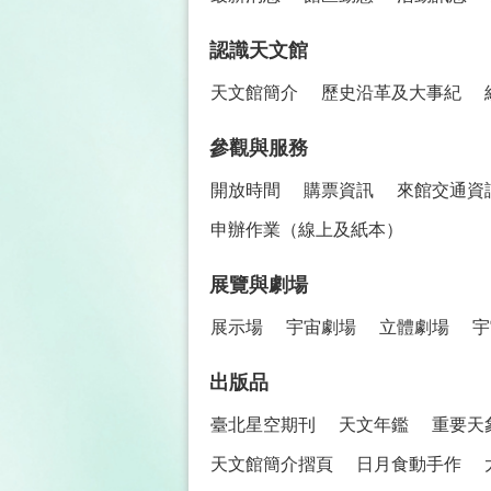
認識天文館
天文館簡介
歷史沿革及大事紀
參觀與服務
開放時間
購票資訊
來館交通資
申辦作業（線上及紙本）
展覽與劇場
展示場
宇宙劇場
立體劇場
宇
出版品
臺北星空期刊
天文年鑑
重要天
天文館簡介摺頁
日月食動手作