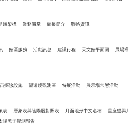
組織架構
業務職掌
館長簡介
聯絡資訊
訊
館區服務
活動訊息
建議行程
天文館平面圖
展場
宙探險設施
望遠鏡觀測區
特展活動
展示場常態活動
象表
曆象表與陰陽曆對照表
月面地形中文名稱
星座盤與
太陽黑子觀測報告