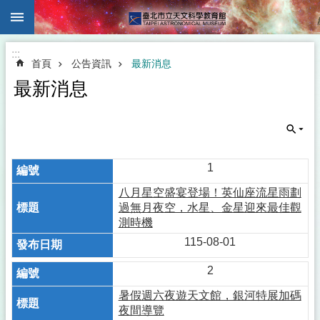
:::
跳到主要內容區塊
:::
首頁
公告資訊
最新消息
最新消息
1
八月星空盛宴登場！英仙座流星雨劃
過無月夜空，水星、金星迎來最佳觀
測時機
115-08-01
2
暑假週六夜遊天文館，銀河特展加碼
夜間導覽