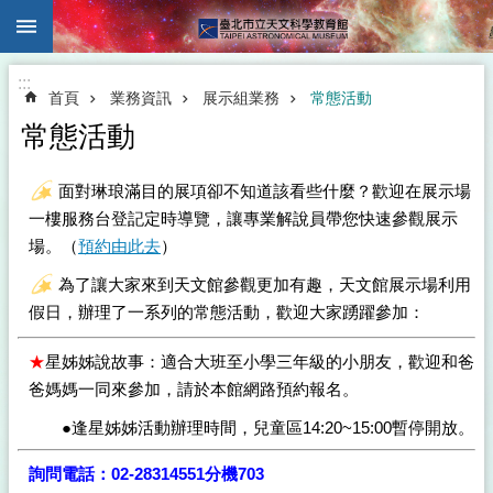
:::
跳到主要內容區塊
:::
首頁
業務資訊
展示組業務
常態活動
常態活動
面對琳琅滿目的展項卻不知道該看些什麼？歡迎在展示場
一樓服務台登記定時導覽，讓專業解說員帶您快速參觀展示
場。（
預約由此去
）
為了讓大家來到天文館參觀更加有趣，天文館展示場利用
假日，辦理了一系列的常態活動，歡迎大家踴躍參加：
★
星姊姊說故事：適合大班至小學三年級的小朋友，歡迎和爸
爸媽媽一同來參加，請於本館網路預約報名。
●逢星姊姊活動辦理時間，兒童區14:20~15:00暫停開放。
詢問電話：02-28314551分機703