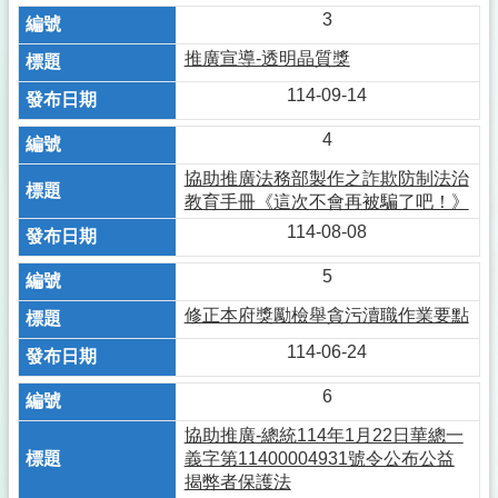
3
推廣宣導-透明晶質獎
114-09-14
4
協助推廣法務部製作之詐欺防制法治
教育手冊《這次不會再被騙了吧！》
114-08-08
5
修正本府獎勵檢舉貪污瀆職作業要點
114-06-24
6
協助推廣-總統114年1月22日華總一
義字第11400004931號令公布公益
揭弊者保護法