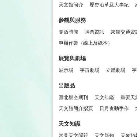
天文館簡介
歷史沿革及大事紀
參觀與服務
開放時間
購票資訊
來館交通資
申辦作業（線上及紙本）
展覽與劇場
展示場
宇宙劇場
立體劇場
宇
出版品
臺北星空期刊
天文年鑑
重要天
天文館簡介摺頁
日月食動手作
天文知識
常見天文問題
天文新知
天象預