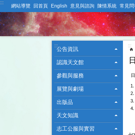
:::
跳到主要內容區塊
網站導覽
回首頁
English
意見與諮詢
陳情系統
常見問
:::
:::
公告資訊
認識天文館
參觀與服務
展覽與劇場
出版品
天文知識
志工公服與實習