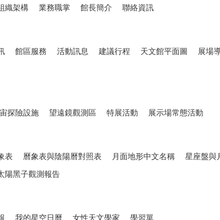
組織架構
業務職掌
館長簡介
聯絡資訊
訊
館區服務
活動訊息
建議行程
天文館平面圖
展場
宙探險設施
望遠鏡觀測區
特展活動
展示場常態活動
象表
曆象表與陰陽曆對照表
月面地形中文名稱
星座盤與
太陽黑子觀測報告
報
我的星空日曆
女性天文學家
學習單