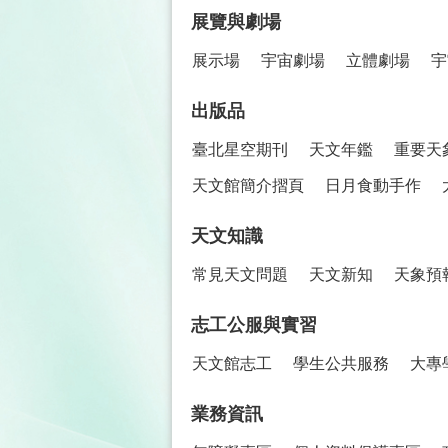
展覽與劇場
展示場
宇宙劇場
立體劇場
宇
出版品
臺北星空期刊
天文年鑑
重要天
天文館簡介摺頁
日月食動手作
天文知識
常見天文問題
天文新知
天象預
志工公服與實習
天文館志工
學生公共服務
大專
業務資訊