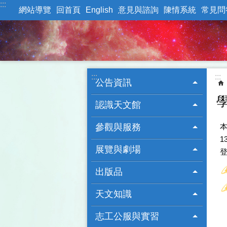
:::
跳到主要內容區塊
網站導覽
回首頁
English
意見與諮詢
陳情系統
常見問
:::
:::
公告資訊
認識天文館
參觀與服務
本
1
展覽與劇場
出版品
天文知識
志工公服與實習