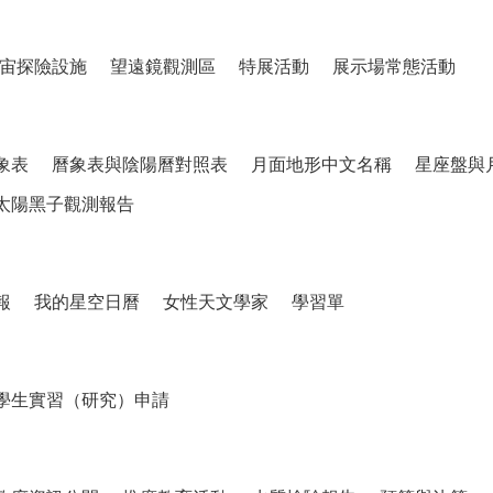
宙探險設施
望遠鏡觀測區
特展活動
展示場常態活動
象表
曆象表與陰陽曆對照表
月面地形中文名稱
星座盤與
太陽黑子觀測報告
報
我的星空日曆
女性天文學家
學習單
學生實習（研究）申請