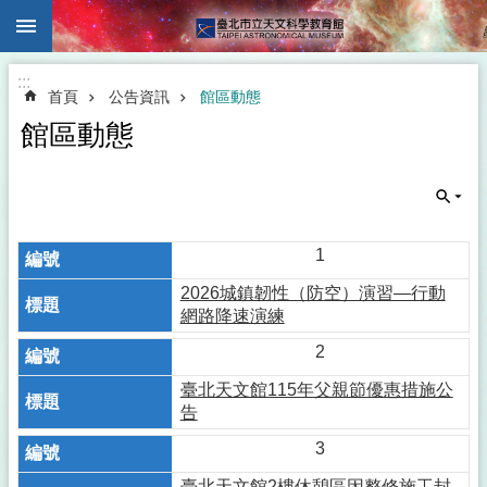
:::
跳到主要內容區塊
:::
首頁
公告資訊
館區動態
館區動態
1
2026城鎮韌性（防空）演習—行動
網路降速演練
2
臺北天文館115年父親節優惠措施公
告
3
臺北天文館2樓休憩區因整修施工封