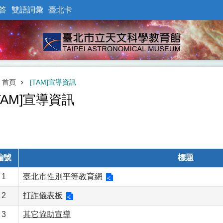
答
雙語詞彙
臺北卡
首頁
[TAM]宣導資訊
TAM]宣導資訊
編號
標題
1
臺北市性別平等教育網
2
打詐儀表板
3
其它協助宣導