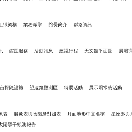
組織架構
業務職掌
館長簡介
聯絡資訊
訊
館區服務
活動訊息
建議行程
天文館平面圖
展場
宙探險設施
望遠鏡觀測區
特展活動
展示場常態活動
象表
曆象表與陰陽曆對照表
月面地形中文名稱
星座盤與
太陽黑子觀測報告