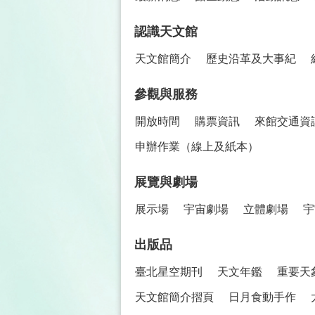
認識天文館
天文館簡介
歷史沿革及大事紀
參觀與服務
開放時間
購票資訊
來館交通資
申辦作業（線上及紙本）
展覽與劇場
展示場
宇宙劇場
立體劇場
宇
出版品
臺北星空期刊
天文年鑑
重要天
天文館簡介摺頁
日月食動手作