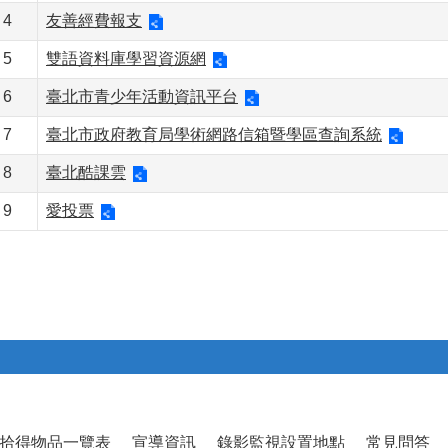
4
友善經費報支
5
雙語資料庫學習資源網
6
臺北市青少年活動資訊平台
7
臺北市政府教育局學術網路信箱暨學區查詢系統
8
臺北酷課雲
9
愛投票
拾得物品一覽表
宣導資訊
錄影監視設置地點
常見問答