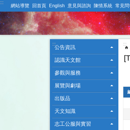
:::
跳到主要內容區塊
網站導覽
回首頁
English
意見與諮詢
陳情系統
常見問
:::
:::
公告資訊
[
認識天文館
參觀與服務
展覽與劇場
出版品
天文知識
志工公服與實習