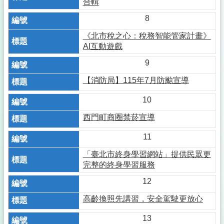
合輯
8
《北市稅之心：稅務智能管家計畫》
AI互動遊戲
9
【消防局】115年7月防颱宣導
10
西門町商圈禁菸宣導
11
「臺北市終身學習網站」提供民眾更
完整的終身學習服務
12
高齡換照先講習，安全駕駛更放心
13