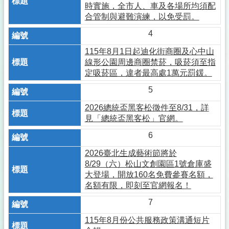
時實施，全市人、車及各場所均須配
合管制與避難演練，以免受罰。
4
115年8月1日起迪化街商圈及心中山
線形公園周邊商圈禁菸，吸菸須至指
定吸菸區，違者最高處1萬元罰鍰。
5
2026總統盃黑客松徵件至8/31，詳
見「總統盃黑客松」官網。
6
2026臺北生成藝術節將於
8/29（六）松山文創園區1號倉庫盛
大登場，開放160名免費參賽名額，
名額有限，即刻至官網報名！
7
115年8月份公共服務政策溝通短片