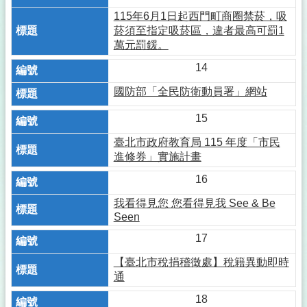
115年6月1日起西門町商圈禁菸，吸
菸須至指定吸菸區，違者最高可罰1
萬元罰鍰。
14
國防部「全民防衛動員署」網站
15
臺北市政府教育局 115 年度「市民
進修券」實施計畫
16
我看得見您 您看得見我 See & Be
Seen
17
【臺北市稅捐稽徵處】稅籍異動即時
通
18