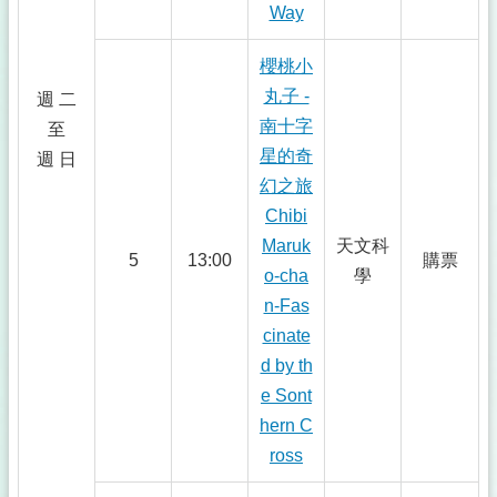
Way
櫻桃小
丸子 -
週 二
南十字
至
星的奇
週 日
幻之旅
Chibi
Maruk
天文科
5
13:00
購票
o-cha
學
n-Fas
cinate
d by th
e Sont
hern C
ross