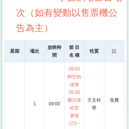
次（如有變動以售票機公
告為主）
放映時
節 目
星期
場次
性質
註
間
名 稱
09:00
時空的
漣漪
09:30
魔法使
天文科
免費
1
09:00
哈雷
學
暑假
(7/1~