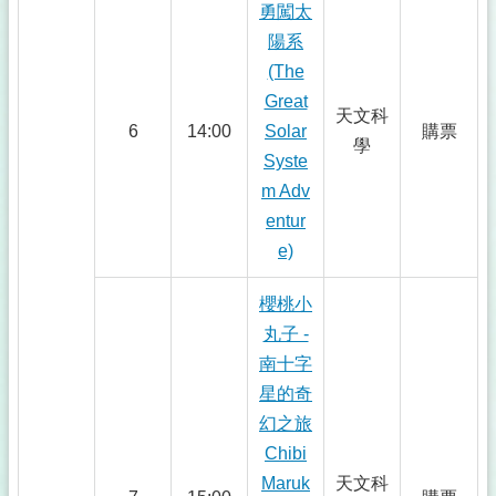
勇闖太
陽系
(The
Great
天文科
6
14:00
Solar
購票
學
Syste
m Adv
entur
e)
櫻桃小
丸子 -
南十字
星的奇
幻之旅
Chibi
Maruk
天文科