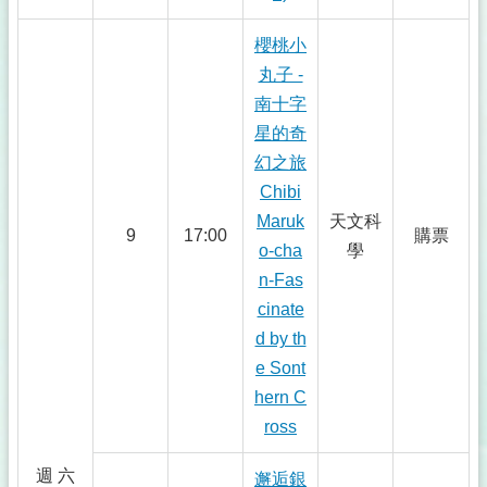
櫻桃小
丸子 -
南十字
星的奇
幻之旅
Chibi
Maruk
天文科
9
17:00
購票
o-cha
學
n-Fas
cinate
d by th
e Sont
hern C
ross
週 六
邂逅銀