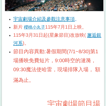
宇宙劇場介紹及參觀注意事項
。
新片
115年7月1日上映。
櫻桃小丸子
115年3月31日起(星象節目)改放映(
邂逅銀
河系
)。
節目內容異動:暑假期間(7/1~8/30)第1
場播映免費短片，9:00時空的漣漪，
09:30魔法使哈雷
，現場排隊入場
，
額
滿為止。
宇宙劇場節目場