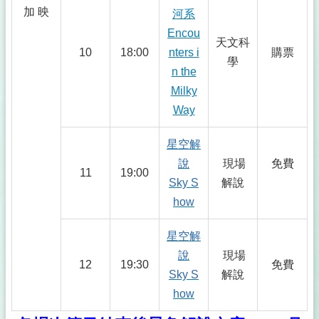
加 映
河系
Encou
天文科
10
18:00
nters i
購票
學
n the
Milky
Way
星空解
說
現場
免費
11
19:00
Sky S
解說
how
星空解
說
現場
12
19:30
免費
Sky S
解說
how