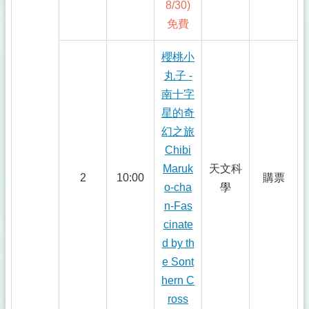
8/30)
免費
櫻桃小
丸子 -
南十字
星的奇
幻之旅
Chibi
Maruk
天文科
2
10:00
購票
o-cha
學
n-Fas
cinate
d by th
e Sont
hern C
ross