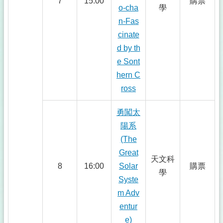
7
15:00
購票
o-cha
學
n-Fas
cinate
d by th
e Sont
hern C
ross
勇闖太
陽系
(The
Great
天文科
8
16:00
Solar
購票
學
Syste
m Adv
entur
e)