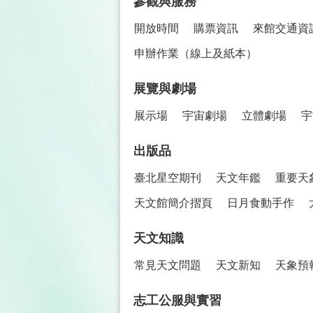
參觀與服務
開放時間
購票資訊
來館交通資
申辦作業（線上及紙本）
展覽與劇場
展示場
宇宙劇場
立體劇場
宇
出版品
臺北星空期刊
天文年鑑
重要天
天文館簡介摺頁
日月食動手作
天文知識
常見天文問題
天文新知
天象預
志工公服與實習