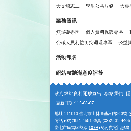
天文館志工
學生公共服務
大專
業務資訊
無障礙專區
個人資料保護專區
公職人員利益衝突迴避專區
公益
活動報名
網站整體滿意度評等
政府網站資料開放宣告
聯絡我們
隱
更新日期
115-08-07
地址:111013 臺北市士林區基河路363號 (
電話:(02)2831-4551 傳真:(02)2831-4405
臺北市民當家熱線
1999
(免付費電話服務