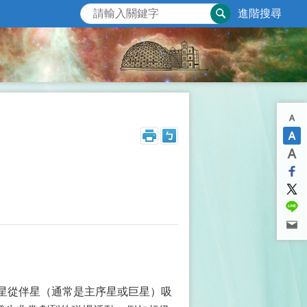
進階搜尋
矮星從伴星（通常是主序星或巨星）吸