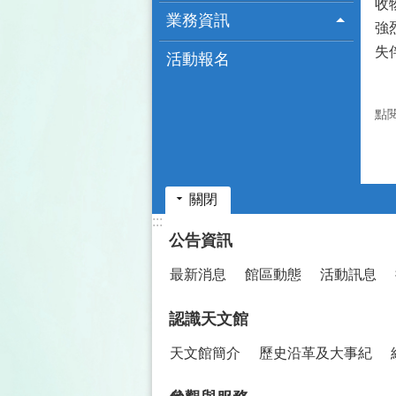
收
業務資訊
強
失
活動報名
點
關閉
:::
公告資訊
最新消息
館區動態
活動訊息
認識天文館
天文館簡介
歷史沿革及大事紀