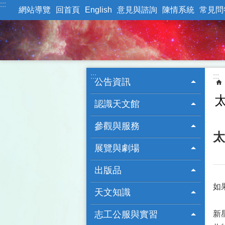
:::
跳到主要內容區塊
網站導覽
回首頁
English
意見與諮詢
陳情系統
常見問
:::
:::
公告資訊
認識天文館
參觀與服務
太
展覽與劇場
出版品
如
天文知識
志工公服與實習
新