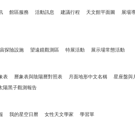
訊
館區服務
活動訊息
建議行程
天文館平面圖
展場
宙探險設施
望遠鏡觀測區
特展活動
展示場常態活動
象表
曆象表與陰陽曆對照表
月面地形中文名稱
星座盤與
太陽黑子觀測報告
報
我的星空日曆
女性天文學家
學習單