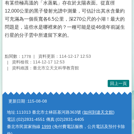
有某些極高溫的「水蒸氣」存在於太陽表面。從直徑
12,000公里的黑子發射光譜中測量，可估計出其水含量約
可充滿為一個長寬各6.5公里，深270公尺的小湖！最大的
問題是，這些水是哪裡來的？一種可能是從46億年前誕生
行星的分子雲中所遺留下來的。
點閱數：
資料更新：114-12-17 12:53
1778
資料檢視：114-12-17 12:53
資料維護：臺北市立天文科學教育館
回上一頁
:::
更新日期
115-08-08
地址:111013 臺北市士林區基河路363號 (
如何到達天文館
)
電話:(02)2831-4551 傳真:(02)2831-4405
臺北市民當家熱線
1999
(免付費電話服務，公共電話及預付卡除
外)