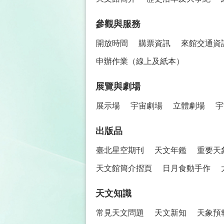
參觀與服務
開放時間
購票資訊
來館交通資
申辦作業（線上及紙本）
展覽與劇場
展示場
宇宙劇場
立體劇場
宇
出版品
臺北星空期刊
天文年鑑
重要天
天文館簡介摺頁
日月食動手作
天文知識
常見天文問題
天文新知
天象預