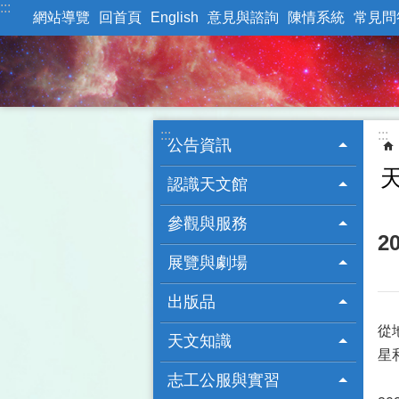
:::
跳到主要內容區塊
網站導覽
回首頁
English
意見與諮詢
陳情系統
常見問
:::
:::
公告資訊
認識天文館
參觀與服務
2
展覽與劇場
出版品
從
天文知識
星
志工公服與實習