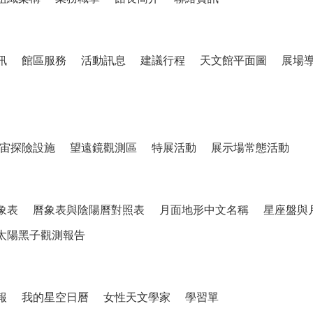
訊
館區服務
活動訊息
建議行程
天文館平面圖
展場
宙探險設施
望遠鏡觀測區
特展活動
展示場常態活動
象表
曆象表與陰陽曆對照表
月面地形中文名稱
星座盤與
太陽黑子觀測報告
報
我的星空日曆
女性天文學家
學習單