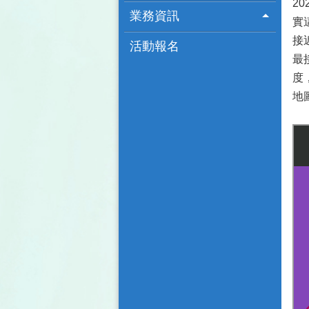
2
業務資訊
實
接
活動報名
最
度
地