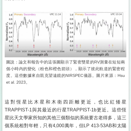
圖說：論文和報告中的這張圖顯示了緊密雙星的RV測量在短短兩
個小時內的變化（粉色和橙色箭頭），顯示了彼此軌道的緊密程
度。這些數據來自凱克望遠鏡的NIRSPEC儀器。圖片來源：Hsu
et al. 2023。
這對恆星比木星和木衛四距離更近，也比紅矮星
TRAPPIST-1與其最近的行星TRAPPIST-1b更近。這些恆
星比天文學家所知的其他三個類似的系統要古老得多，這三
個系統相對年輕，只有4,000萬年，但LP 413-53AB和太陽