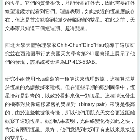
的恆星。它們的質量很低，只能發射紅外光，因此需要紅外
線望遠鏡才能看到它們。理論表明，如此接近的恆星應該存
在，但這是首次觀察到如此極端距離的雙星。在此之前，天
文學家只知道三個短週期、超冷雙星。
西北大學天體物理學家Chih-Chun“Dino”Hsu領導了這項研
究並在西雅圖舉行的美國天文學會第241屆會議上展示了他
們的發現，該系統被命名為LP 413-53AB。
研究小組使用Hsu編寫的一種算法來梳理數據，這種算法基
於恆星的光譜數據來建模。但在這些早期的觀測圖像中，恆
星恰好是對齊的，以致於看起來像一顆恆星。這種情況發生
的機率對於像這樣緊密的雙星對（binary pair）來說是很高
的，由於這些數據很奇怪，所以他們用凱克天文台更近距離
觀察了這顆恆星。觀測結果表明，光曲線變化得如此之快，
肯定有兩顆恆星。最終，他們意識到找到了有史以來最接近
的雙星對。