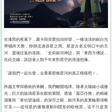
在漆黑的夜幕下，露卡與芙蕾抬頭仰望，一條淡淡的銀白光
帶橫跨天際，靜靜流過群星之間。那是古老文明口中的天
河、靈魂往返的道路。「史前銀河神話」與「東西方傳說」
在此交織，訴說著人類千年來對星空的浪漫想像。
「讓我們一起出發，去看看那條星河的真正模樣吧！」
跨越文學與藝術的筆觸，我們離開地球。隨著太陽縮小成微
光，巨大的旋渦星系在眼前展開。透過「蓋亞任務」的精確
測量與「韋伯望遠鏡」的深空之眼，銀河系的真實輪廓清晰
可見——從恆星的優雅運動到隱形的暗物質，這不只是美